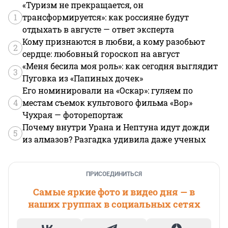
«Туризм не прекращается, он
1
трансформируется»: как россияне будут
отдыхать в августе — ответ эксперта
Кому признаются в любви, а кому разобьют
2
сердце: любовный гороскоп на август
«Меня бесила моя роль»: как сегодня выглядит
3
Пуговка из «Папиных дочек»
Его номинировали на «Оскар»: гуляем по
4
местам съемок культового фильма «Вор»
Чухрая — фоторепортаж
Почему внутри Урана и Нептуна идут дожди
5
из алмазов? Разгадка удивила даже ученых
ПРИСОЕДИНИТЬСЯ
Самые яркие фото и видео дня — в
наших группах в социальных сетях