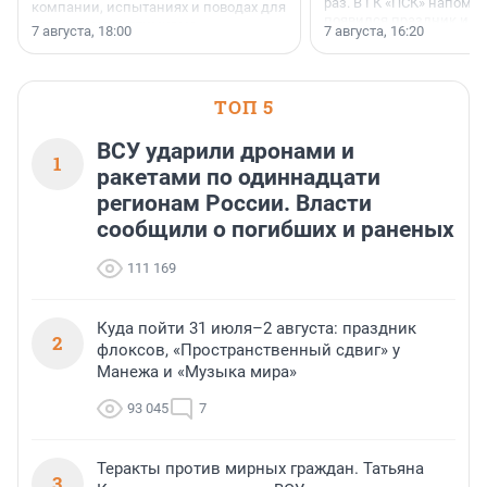
раз. В ГК «ПСК» напомни
компании, испытаниях и поводах для
появился праздник и к
осторожного оптимизма.
7 августа, 18:00
7 августа, 16:20
поменялась роль строит
ТОП 5
ВСУ ударили дронами и
1
ракетами по одиннадцати
регионам России. Власти
сообщили о погибших и раненых
111 169
Куда пойти 31 июля–2 августа: праздник
2
флоксов, «Пространственный сдвиг» у
Манежа и «Музыка мира»
93 045
7
Теракты против мирных граждан. Татьяна
3