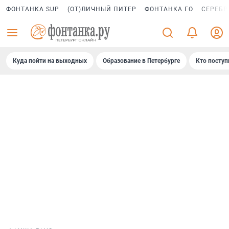
ФОНТАНКА SUP
(ОТ)ЛИЧНЫЙ ПИТЕР
ФОНТАНКА ГО
СЕРЕБР
Куда пойти на выходных
Образование в Петербурге
Кто поступ