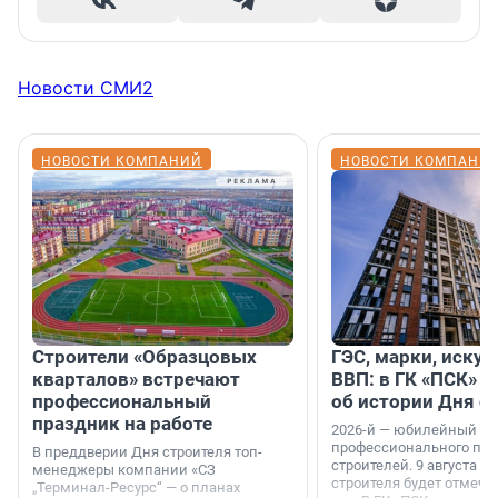
Новости СМИ2
НОВОСТИ КОМПАНИЙ
НОВОСТИ КОМПАНИ
Строители «Образцовых
ГЭС, марки, искус
кварталов» встречают
ВВП: в ГК «ПСК» р
профессиональный
об истории Дня с
праздник на работе
2026-й — юбилейный го
профессионального пр
В преддверии Дня строителя топ-
строителей. 9 августа 2
менеджеры компании «СЗ
строителя будет отмечат
„Терминал-Ресурс“ — о планах