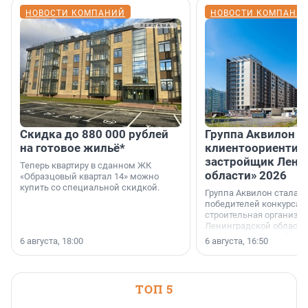
НОВОСТИ КОМПАНИЙ
НОВОСТИ КОМПАНИ
Скидка до 880 000 рублей
Группа Аквилон 
на готовое жильё*
клиентоориентир
застройщик Лени
Теперь квартиру в сданном ЖК
области» 2026
«Образцовый квартал 14» можно
купить со специальной скидкой.
Группа Аквилон стала 
победителей конкурса 
строительная организа
Ленинградской области 
номинации «Самый
6 августа, 18:00
6 августа, 16:50
клиентоориентированн
застройщик Ленинград
области».
ТОП 5