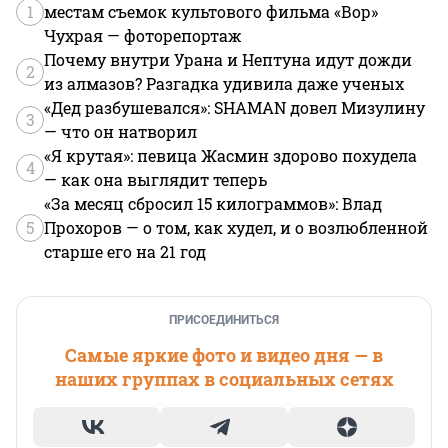
1
местам съемок культового фильма «Вор»
Чухрая — фоторепортаж
Почему внутри Урана и Нептуна идут дожди
2
из алмазов? Разгадка удивила даже ученых
«Дед разбушевался»: SHAMAN довел Мизулину
3
— что он натворил
«Я крутая»: певица Жасмин здорово похудела
4
— как она выглядит теперь
«За месяц сбросил 15 килограммов»: Влад
5
Прохоров — о том, как худел, и о возлюбленной
старше его на 21 год
ПРИСОЕДИНИТЬСЯ
Самые яркие фото и видео дня — в
наших группах в социальных сетях