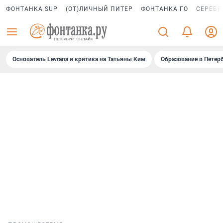
ФОНТАНКА SUP
(ОТ)ЛИЧНЫЙ ПИТЕР
ФОНТАНКА ГО
СЕРЕБР
Основатель Levrana и критика на Татьяны Ким
Образование в Петер