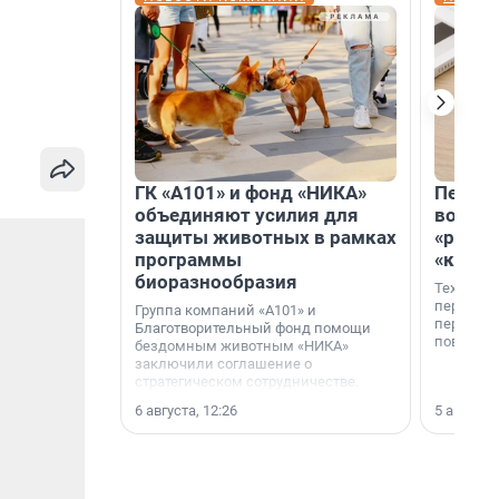
ГК «А101» и фонд «НИКА»
Петер
объединяют усилия для
возвр
защиты животных в рамках
«раскл
программы
«книж
биоразнообразия
Технолог
перестае
Группа компаний «А101» и
переходи
Благотворительный фонд помощи
повседне
бездомным животным «НИКА»
заключили соглашение о
стратегическом сотрудничестве.
6 августа, 12:26
5 августа,