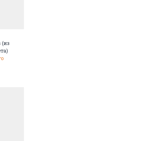
 (из
та)
го