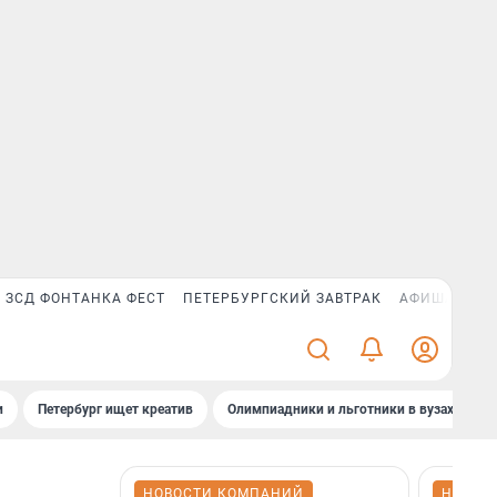
ЗСД ФОНТАНКА ФЕСТ
ПЕТЕРБУРГСКИЙ ЗАВТРАК
АФИША PLUS
и
Петербург ищет креатив
Олимпиадники и льготники в вузах СПб
НОВОСТИ КОМПАНИЙ
НОВОС