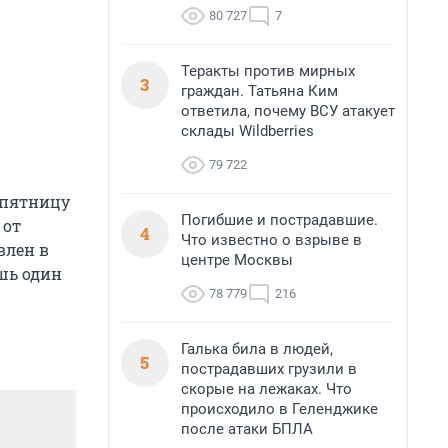
80 727
7
Теракты против мирных
3
граждан. Татьяна Ким
ответила, почему ВСУ атакует
склады Wildberries
79 722
 пятницу
Погибшие и пострадавшие.
 от
4
Что известно о взрыве в
влен в
центре Москвы
ишь один
78 779
216
Галька била в людей,
5
пострадавших грузили в
скорые на лежаках. Что
происходило в Геленджике
после атаки БПЛА