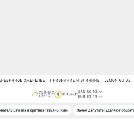
ЕРЕБРЯНОЕ ОЖЕРЕЛЬЕ
ПРИЗНАНИЕ И ВЛИЯНИЕ
LEMON GUIDE
USD 80,93
СЕЙЧАС
4
ПРОБКИ
+26°C
EUR 93,19
ователь Levrana и критика Татьяны Ким
Зачем депутаты удаляют соцсет