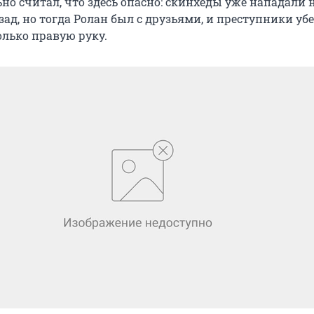
но считал, что здесь опасно: скинхеды уже нападали 
азад, но тогда Ролан был с друзьями, и преступники уб
олько правую руку.