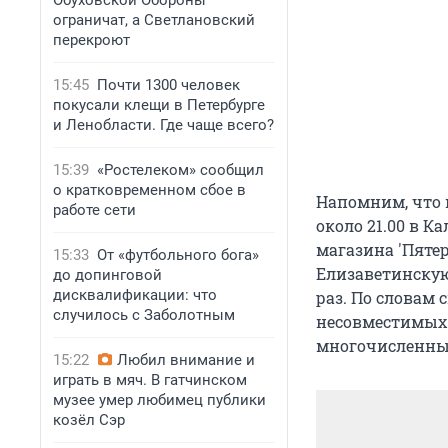
Обуховской Обороны
ограничат, а Светлановский
перекроют
15:45
Почти 1300 человек
покусали клещи в Петербурге
и Ленобласти. Где чаще всего?
15:39
«Ростелеком» сообщил
о кратковременном сбое в
Напомним, что
работе сети
около 21.00 в К
магазина 'Пятер
15:33
От «футбольного бога»
Елизаветинскую 
до допинговой
дисквалификации: что
раз. По словам 
случилось с Заболотным
несовместимых 
многочисленные
15:22
Любил внимание и
играть в мяч. В гатчинском
музее умер любимец публики
козёл Сэр