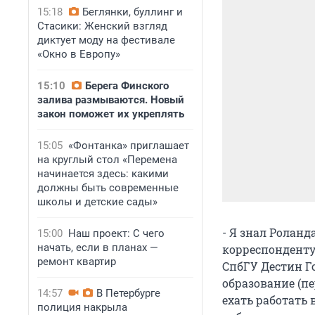
15:18
Беглянки, буллинг и
Стасики: Женский взгляд
диктует моду на фестивале
«Окно в Европу»
15:10
Берега Финского
залива размываются. Новый
закон поможет их укреплять
15:05
«Фонтанка» приглашает
на круглый стол «Перемена
начинается здесь: какими
должны быть современные
школы и детские сады»
- Я знал Роланда
15:00
Наш проект: С чего
начать, если в планах —
корреспонденту
ремонт квартир
СпбГУ Дестин Г
образование (п
14:57
В Петербурге
ехать работать 
полиция накрыла