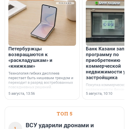
Петербуржцы
Банк Казани запу
возвращаются к
программу по
«раскладушкам» и
приобретению
«книжкам»
коммерческой
недвижимости у
Технология гибких дисплеев
застройщика
перестает быть нишевым трендом и
переходит в разряд востребованных
Покупка коммерческой
повседневных решений.
недвижимости финанс
5 августа, 13:56
5 августа, 10:10
инструмент, доступный
предпринимателей. Буд
офис, склад, торговое 
или готовый арендный 
ТОП 5
успех сделки зависит о
выбора объекта и грамо
финансирования.
ВСУ ударили дронами и
1