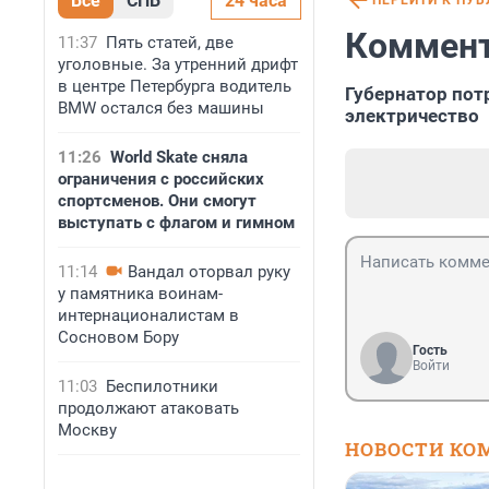
Все
СПБ
24 часа
ПЕРЕЙТИ К ПУ
Коммент
11:37
Пять статей, две
уголовные. За утренний дрифт
в центре Петербурга водитель
Губернатор пот
BMW остался без машины
электричество
11:26
World Skate сняла
ограничения с российских
спортсменов. Они смогут
выступать с флагом и гимном
11:14
Вандал оторвал руку
у памятника воинам-
интернационалистам в
Сосновом Бору
Гость
Войти
11:03
Беспилотники
продолжают атаковать
Москву
НОВОСТИ КО