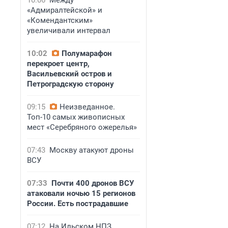
10:06
Между
«Адмиралтейской» и
«Комендантским»
увеличивали интервал
10:02
Полумарафон
перекроет центр,
Васильевский остров и
Петроградскую сторону
09:15
Неизведанное.
Топ-10 самых живописных
мест «Серебряного ожерелья»
07:43
Москву атакуют дроны
ВСУ
07:33
Почти 400 дронов ВСУ
атаковали ночью 15 регионов
России. Есть пострадавшие
07:12
На Ильском НПЗ