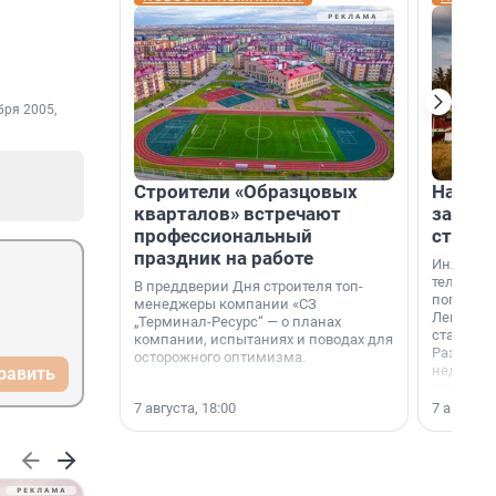
бря 2005,
Строители «Образцовых
На вод
кварталов» встречают
зарабо
профессиональный
станци
праздник на работе
Инженер
телеком-
В преддверии Дня строителя топ-
популярн
менеджеры компании «СЗ
Ленингра
„Терминал-Ресурс“ — о планах
станции 
компании, испытаниях и поводах для
Раздолин
осторожного оптимизма.
недалеко
равить
водопада
7 августа, 18:00
7 августа,