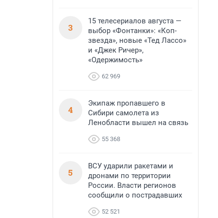
15 телесериалов августа —
3
выбор «Фонтанки»: «Коп-
звезда», новые «Тед Лассо»
и «Джек Ричер»,
«Одержимость»
62 969
Экипаж пропавшего в
4
Сибири самолета из
Ленобласти вышел на связь
55 368
ВСУ ударили ракетами и
5
дронами по территории
России. Власти регионов
сообщили о пострадавших
52 521