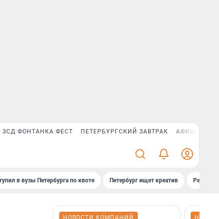
ЗСД ФОНТАНКА ФЕСТ
ПЕТЕРБУРГСКИЙ ЗАВТРАК
АФИША PLUS
тупил в вузы Петербурга по квоте
Петербург ищет креатив
Рейтинги
НОВОСТИ КОМПАНИЙ
НОВОС