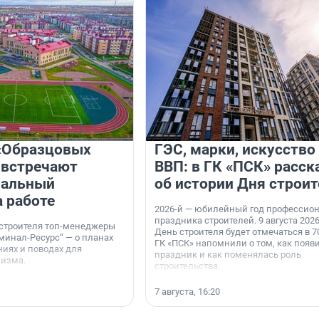
«Образцовых
ГЭС, марки, искусство
 встречают
ВВП: в ГК «ПСК» расск
нальный
об истории Дня строит
а работе
2026-й — юбилейный год профессио
праздника строителей. 9 августа 2026
 строителя топ-менеджеры
День строителя будет отмечаться в 70
минал-Ресурс“ — о планах
ГК «ПСК» напомнили о том, как появ
иях и поводах для
праздник и как поменялась роль
мизма.
строительства.
7 августа, 16:20