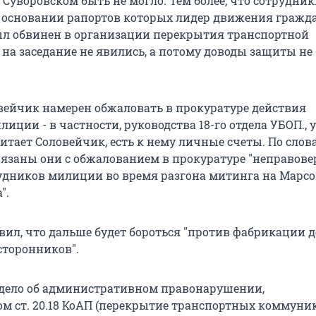
Суворовском быть не могло. Тем более, что сотрудник
а основании рапортов которых лидер движения гражд
л обвинен в организации перекрытия транспортной
на заседание не явились, а потому доводы защиты не
ейчик намерен обжаловать в прокуратуре действия
иции - в частности, руководства 18-го отдела УБОП., у
читает Соловейчик, есть к нему личные счеты. По слов
вязаны они с обжалованием в прокуратуре "неправов
удников милиции во время разгона митинга на Марсо
".
вил, что дальше будет бороться "против фабрикации д
сторонников".
дело об административном правонарушении,
м ст. 20.18 КоАП (перекрытие транспортных коммуни