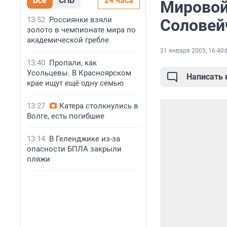
Все
СПБ
24 часа
Мировой
13:52
Россиянки взяли
Соловей
золото в чемпионате мира по
академической гребле
31 января 2005, 16:40
13:40
Пропали, как
Усольцевы. В Красноярском
Написать
крае ищут ещё одну семью
13:27
Катера столкнулись в
Волге, есть погибшие
13:14
В Геленджике из-за
опасности БПЛА закрыли
пляжи