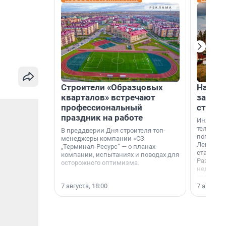
Строители «Образцовых
На вод
кварталов» встречают
зарабо
профессиональный
станци
праздник на работе
Инженер
телеком-
В преддверии Дня строителя топ-
популярн
менеджеры компании «СЗ
Ленингра
„Терминал-Ресурс“ — о планах
станции 
компании, испытаниях и поводах для
Раздолин
осторожного оптимизма.
недалеко
водопада
7 августа, 18:00
7 августа,