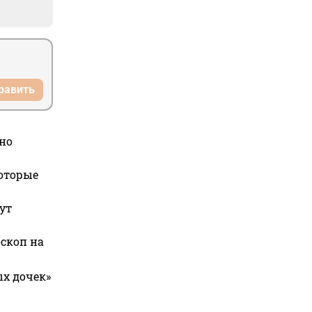
равить
но
которые
ут
оскоп на
ых дочек»