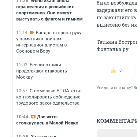
11:26
World Skate сняла
было возбужден
ограничения с российских
задержали его 
спортсменов. Они смогут
не закончилось
выступать с флагом и гимном
вынесено без их
11:14
Вандал оторвал руку
у памятника воинам-
Татьяна Востро
интернационалистам в
Фонтанка.ру
Сосновом Бору
11:03
Беспилотники
продолжают атаковать
0
Москву
Увидели опечатку? В
10:57
С помощью БПЛА хотят
контролировать соблюдение
трудового законодательства
10:44
Две яхты
КОММЕНТАР
столкнулись в Малой Невке
10:38
За утро над