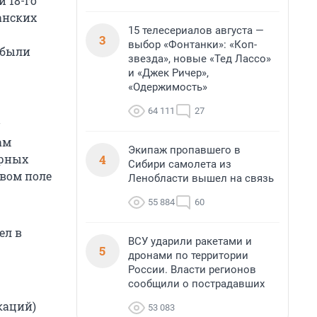
и 18-го
анских
15 телесериалов августа —
3
выбор «Фонтанки»: «Коп-
 были
звезда», новые «Тед Лассо»
и «Джек Ричер»,
«Одержимость»
64 111
27
ам
Экипаж пропавшего в
4
ерных
Сибири самолета из
вом поле
Ленобласти вышел на связь
55 884
60
ел в
ВСУ ударили ракетами и
5
дронами по территории
России. Власти регионов
сообщили о пострадавших
каций)
53 083