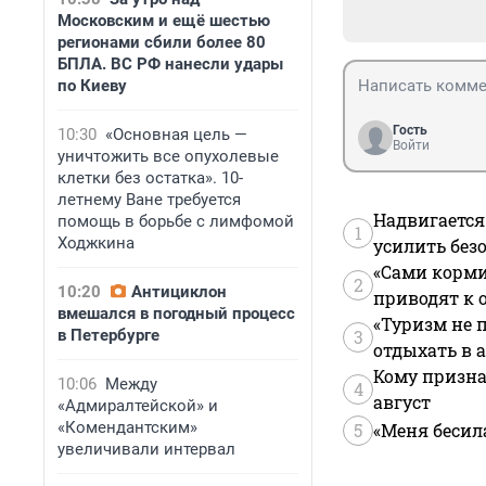
Московским и ещё шестью
регионами сбили более 80
БПЛА. ВС РФ нанесли удары
по Киеву
Гость
10:30
«Основная цель —
Войти
уничтожить все опухолевые
клетки без остатка». 10-
летнему Ване требуется
Надвигается
помощь в борьбе с лимфомой
1
Ходжкина
усилить без
«Сами корми
2
10:20
Антициклон
приводят к 
вмешался в погодный процесс
«Туризм не 
в Петербурге
3
отдыхать в а
Кому призна
10:06
Между
4
август
«Адмиралтейской» и
«Комендантским»
5
«Меня бесил
увеличивали интервал