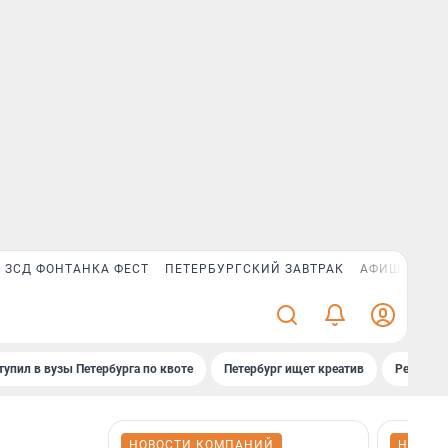
ЗСД ФОНТАНКА ФЕСТ
ПЕТЕРБУРГСКИЙ ЗАВТРАК
АФИША PLUS
тупил в вузы Петербурга по квоте
Петербург ищет креатив
Рейтинги
НОВОСТИ КОМПАНИЙ
НОВОС