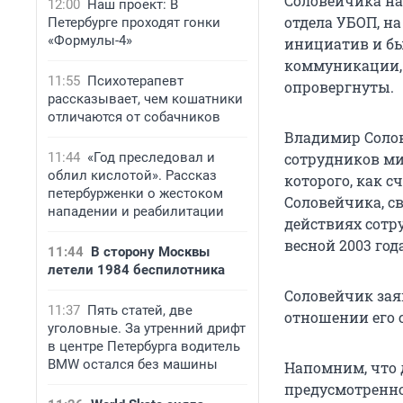
Соловейчика на 
12:00
Наш проект: В
отдела УБОП, н
Петербурге проходят гонки
«Формулы-4»
инициатив и бы
коммуникации, 
11:55
Психотерапевт
опровергнуты.
рассказывает, чем кошатники
отличаются от собачников
Владимир Солов
11:44
«Год преследовал и
сотрудников мил
облил кислотой». Рассказ
которого, как с
петербурженки о жестоком
Соловейчика, с
нападении и реабилитации
действиях сотр
весной 2003 года
11:44
В сторону Москвы
летели 1984 беспилотника
Соловейчик зая
11:37
Пять статей, две
отношении его 
уголовные. За утренний дрифт
в центре Петербурга водитель
BMW остался без машины
Напомним, что 
предусмотренно