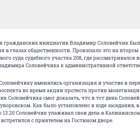
я гражданских инициатив Владимир Соловейчик был
ня в глазах общественности. Произошло это на втором
ого суда судебного участка 208, где рассматривался в
адимира Соловейчика к административной ответств
Соловейчику вменялись организация и участие в пе
роспекта во время акции протеста против монетизаци
ик Соловейчика смог доказать, что в тот день Солове
уворовском. Как было установлено в ходе заседания, 
о 13.20 Соловейчик улаживал свои дела в Калининском
н встретился с приятелем на Гостином дворе.