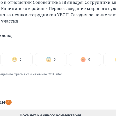
о в отношении Соловейчика 18 января. Сотрудники 
в Калининском районе. Первое заседание мирового су
 из-за неявки сотрудников УБОП. Сегодня решение та
 участия.
илова,
0
0
0
ыделите фрагмент и нажмите Ctrl+Enter
ИИ
0
Пока нет ни одного комментария.