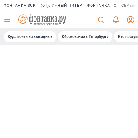
ФОНТАНКА SUP
(ОТ)ЛИЧНЫЙ ПИТЕР
ФОНТАНКА ГО
СЕРЕБР
Куда пойти на выходных
Образование в Петербурге
Кто поступ