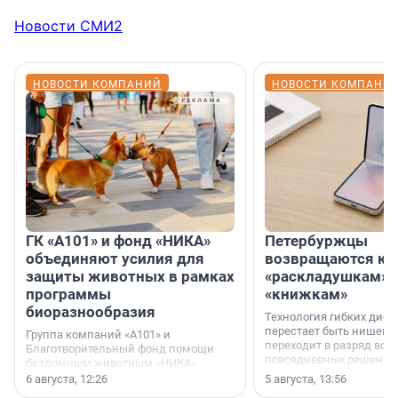
Новости СМИ2
НОВОСТИ КОМПАНИЙ
НОВОСТИ КОМПАНИ
ГК «А101» и фонд «НИКА»
Петербуржцы
объединяют усилия для
возвращаются к
защиты животных в рамках
«раскладушкам» 
программы
«книжкам»
биоразнообразия
Технология гибких дисп
перестает быть нишевы
Группа компаний «А101» и
переходит в разряд вос
Благотворительный фонд помощи
повседневных решений
бездомным животным «НИКА»
заключили соглашение о
6 августа, 12:26
5 августа, 13:56
стратегическом сотрудничестве.