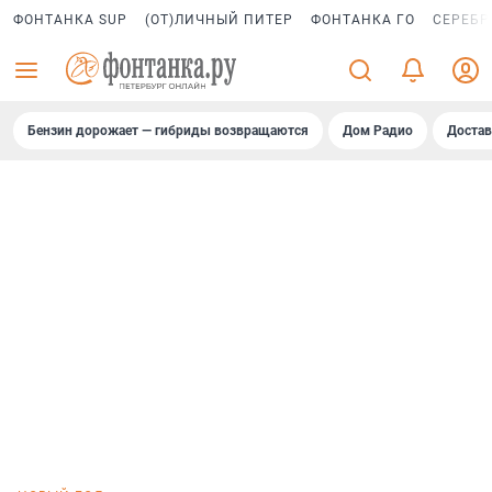
ФОНТАНКА SUP
(ОТ)ЛИЧНЫЙ ПИТЕР
ФОНТАНКА ГО
СЕРЕБР
Бензин дорожает — гибриды возвращаются
Дом Радио
Достав