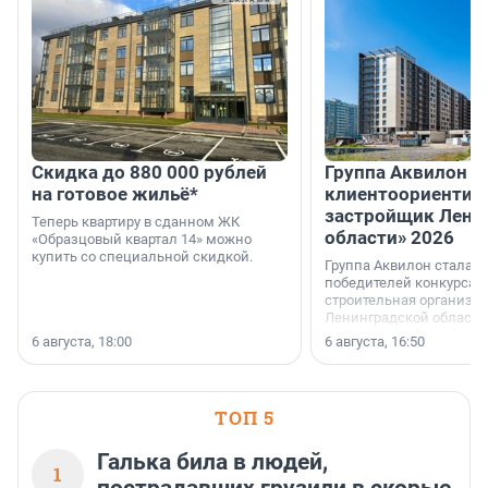
Скидка до 880 000 рублей
Группа Аквилон 
на готовое жильё*
клиентоориентир
застройщик Лени
Теперь квартиру в сданном ЖК
области» 2026
«Образцовый квартал 14» можно
купить со специальной скидкой.
Группа Аквилон стала 
победителей конкурса 
строительная организа
Ленинградской области 
номинации «Самый
6 августа, 18:00
6 августа, 16:50
клиентоориентированн
застройщик Ленинград
области».
ТОП 5
Галька била в людей,
1