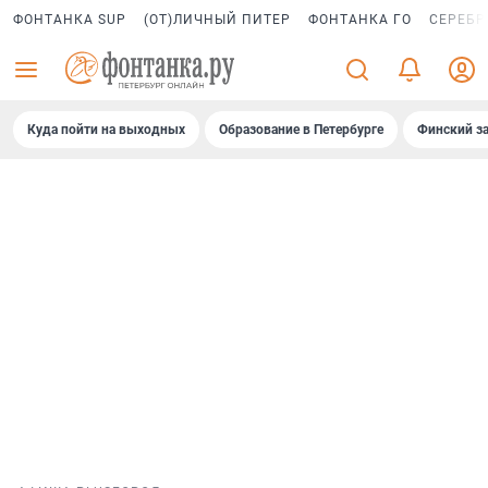
ФОНТАНКА SUP
(ОТ)ЛИЧНЫЙ ПИТЕР
ФОНТАНКА ГО
СЕРЕБР
Куда пойти на выходных
Образование в Петербурге
Финский за