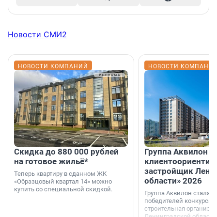
Новости СМИ2
НОВОСТИ КОМПАНИЙ
НОВОСТИ КОМПАНИ
Скидка до 880 000 рублей
Группа Аквилон 
на готовое жильё*
клиентоориентир
застройщик Лени
Теперь квартиру в сданном ЖК
области» 2026
«Образцовый квартал 14» можно
купить со специальной скидкой.
Группа Аквилон стала 
победителей конкурса 
строительная организа
Ленинградской области 