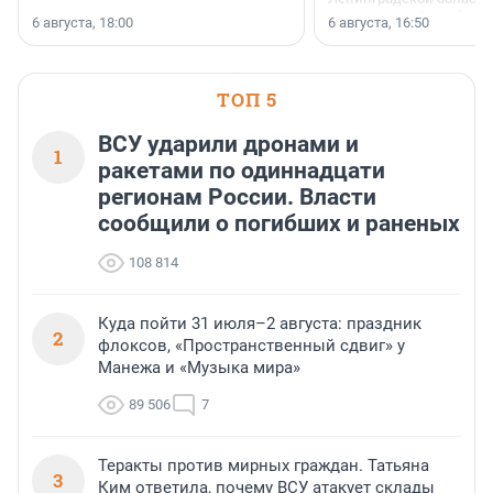
номинации «Самый
6 августа, 18:00
6 августа, 16:50
клиентоориентированн
застройщик Ленинград
области».
ТОП 5
ВСУ ударили дронами и
1
ракетами по одиннадцати
регионам России. Власти
сообщили о погибших и раненых
108 814
Куда пойти 31 июля–2 августа: праздник
2
флоксов, «Пространственный сдвиг» у
Манежа и «Музыка мира»
89 506
7
Теракты против мирных граждан. Татьяна
3
Ким ответила, почему ВСУ атакует склады