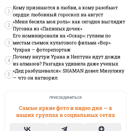
Кому признаются в любви, а кому разобьют
1
сердце: любовный гороскоп на август
«Меня бесила моя роль»: как сегодня выглядит
2
Пуговка из «Папиных дочек»
Его номинировали на «Оскар»: гуляем по
3
местам съемок культового фильма «Вор»
Чухрая — фоторепортаж
Почему внутри Урана и Нептуна идут дожди
4
из алмазов? Разгадка удивила даже ученых
«Дед разбушевался»: SHAMAN довел Мизулину
5
— что он натворил
ПРИСОЕДИНИТЬСЯ
Самые яркие фото и видео дня — в
наших группах в социальных сетях