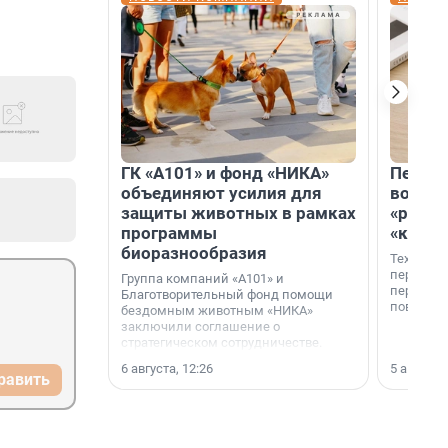
ГК «А101» и фонд «НИКА»
Петер
объединяют усилия для
возвр
защиты животных в рамках
«раскл
программы
«книж
биоразнообразия
Технолог
перестае
Группа компаний «А101» и
переходи
Благотворительный фонд помощи
повседне
бездомным животным «НИКА»
заключили соглашение о
стратегическом сотрудничестве.
6 августа, 12:26
5 августа,
равить