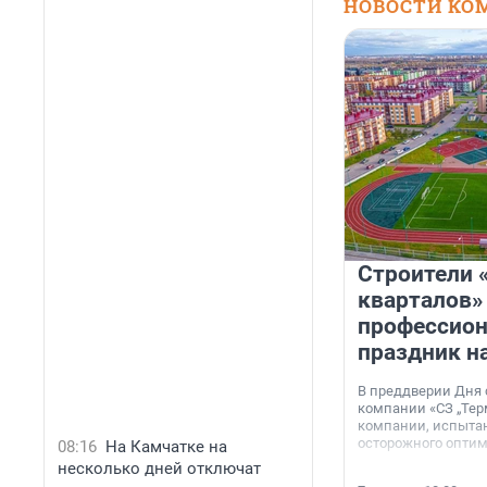
НОВОСТИ КО
Строители 
кварталов»
профессио
праздник н
В преддверии Дня
компании «СЗ „Тер
компании, испытан
осторожного опти
08:16
На Камчатке на
несколько дней отключат