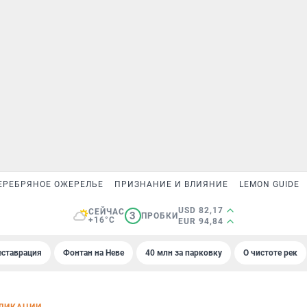
ЕРЕБРЯНОЕ ОЖЕРЕЛЬЕ
ПРИЗНАНИЕ И ВЛИЯНИЕ
LEMON GUIDE
USD 82,17
СЕЙЧАС
3
ПРОБКИ
+16°C
EUR 94,84
еставрация
Фонтан на Неве
40 млн за парковку
О чистоте рек