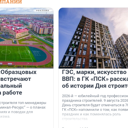
МПАНИЙ
«Образцовых
ГЭС, марки, искусство
 встречают
ВВП: в ГК «ПСК» расск
нальный
об истории Дня строит
а работе
2026-й — юбилейный год профессио
праздника строителей. 9 августа 2026
 строителя топ-менеджеры
День строителя будет отмечаться в 70
минал-Ресурс“ — о планах
ГК «ПСК» напомнили о том, как появ
иях и поводах для
праздник и как поменялась роль
мизма.
строительства.