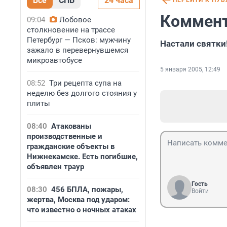
Все
СПБ
24 часа
ПЕРЕЙТИ К ПУ
Коммент
09:04
Лобовое
столкновение на трассе
Петербург — Псков: мужчину
Настали святки
зажало в перевернувшемся
микроавтобусе
5 января 2005, 12:49
08:52
Три рецепта супа на
неделю без долгого стояния у
плиты
08:40
Атакованы
производственные и
гражданские объекты в
Нижнекамске. Есть погибшие,
объявлен траур
Гость
08:30
456 БПЛА, пожары,
Войти
жертва, Москва под ударом:
что известно о ночных атаках