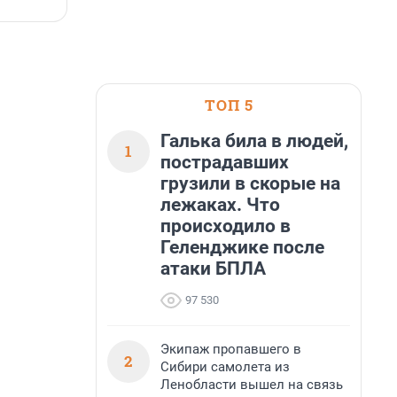
7 августа, 14:59
7
ТОП 5
Галька била в людей,
1
пострадавших
грузили в скорые на
лежаках. Что
происходило в
Геленджике после
атаки БПЛА
97 530
Экипаж пропавшего в
2
Сибири самолета из
Ленобласти вышел на связь