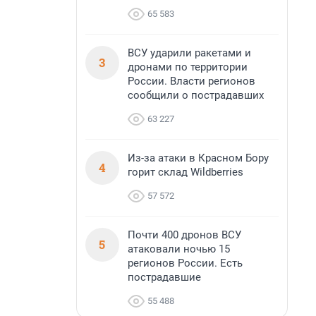
65 583
ВСУ ударили ракетами и
3
дронами по территории
России. Власти регионов
сообщили о пострадавших
63 227
Из-за атаки в Красном Бору
4
горит склад Wildberries
57 572
Почти 400 дронов ВСУ
5
атаковали ночью 15
регионов России. Есть
пострадавшие
55 488