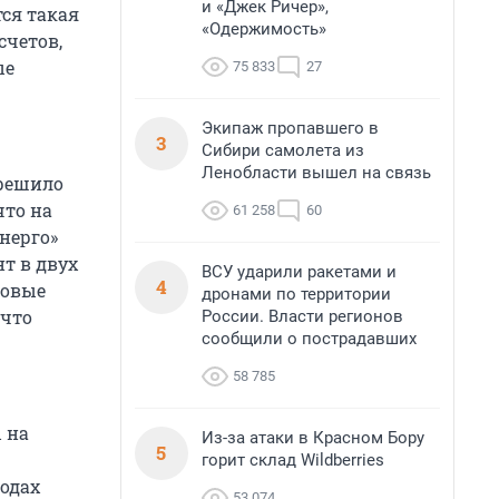
и «Джек Ричер»,
тся такая
«Одержимость»
счетов,
ые
75 833
27
Экипаж пропавшего в
3
Сибири самолета из
Ленобласти вышел на связь
 решило
что на
61 258
60
нерго»
т в двух
ВСУ ударили ракетами и
4
новые
дронами по территории
 что
России. Власти регионов
сообщили о пострадавших
58 785
 на
Из-за атаки в Красном Бору
5
горит склад Wildberries
годах
53 074