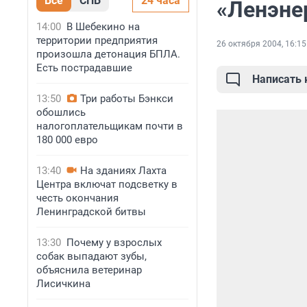
Все
СПБ
24 часа
«Ленэнер
14:00
В Шебекино на
территории предприятия
26 октября 2004, 16:15
произошла детонация БПЛА.
Есть пострадавшие
Написать
13:50
Три работы Бэнкси
обошлись
налогоплательщикам почти в
180 000 евро
13:40
На зданиях Лахта
Центра включат подсветку в
честь окончания
Ленинградской битвы
13:30
Почему у взрослых
собак выпадают зубы,
объяснила ветеринар
Лисичкина