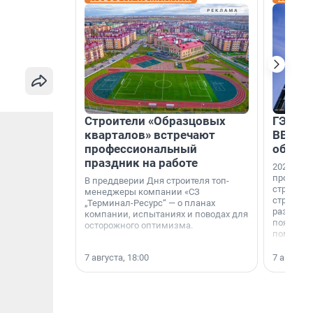
Строители «Образцовых
ГЭС, м
кварталов» встречают
ВВП: в
профессиональный
об ист
праздник на работе
2026-й —
професси
В преддверии Дня строителя топ-
строителе
менеджеры компании «СЗ
строителя
„Терминал-Ресурс“ — о планах
раз. В ГК
компании, испытаниях и поводах для
появился
осторожного оптимизма.
поменяла
7 августа, 18:00
7 августа,