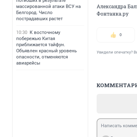
погибших в результате
Александра Бал
массированной атаки ВСУ на
Белгород. Число
Фонтанка.ру
пострадавших растет
10:30
К восточному
0
побережью Китая
приближается тайфун.
Объявлен красный уровень
Увидели опечатку? В
опасности, отменяются
авиарейсы
КОММЕНТАР