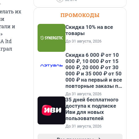
–
елать их
ПРОМОКОДЫ
ии
тали и
Скидка 10% на все
товары
»
A ltd
До 31 августа, 2026
играл
Скидка 6 000 ₽ от 10
000 ₽, 10 000 ₽ от 15
000 ₽, 20 000 ₽ от 30
000 ₽ и 35 000 ₽ от 50
000 ₽ на первый и все
повторные заказы по
промокоду НАБЕРИ
До 31 августа, 2026
35 дней бесплатного
доступа к подписке
Иви для новых
пользователей
До 31 августа, 2026