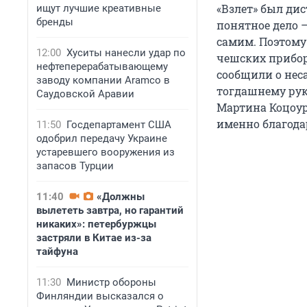
«Взлет» был ди
ищут лучшие креативные
бренды
понятное дело –
самим. Поэтому 
12:00
Хуситы нанесли удар по
чешских приборо
нефтеперерабатывающему
сообщили о нес
заводу компании Aramco в
тогдашнему рук
Саудовской Аравии
Мартина Коцоуре
именно благода
11:50
Госдепартамент США
одобрил передачу Украине
устаревшего вооружения из
запасов Турции
11:40
«Должны
вылететь завтра, но гарантий
никаких»: петербуржцы
застряли в Китае из-за
тайфуна
11:30
Министр обороны
Финляндии высказался о