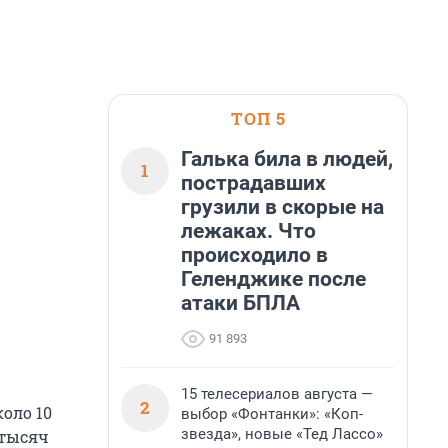
ТОП 5
Галька била в людей,
1
пострадавших
грузили в скорые на
лежаках. Что
происходило в
Геленджике после
атаки БПЛА
91 893
15 телесериалов августа —
2
коло 10
выбор «Фонтанки»: «Коп-
звезда», новые «Тед Лассо»
 тысяч