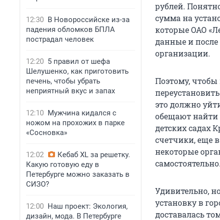
рублей. Понятно
сумма на устано
12:30
В Новороссийске из-за
которые ОАО «Л
падения обломков БПЛА
пострадал человек
данные и после
организации.
12:20
5 правил от шефа
Шелушенко, как приготовить
Поэтому, чтобы
печень, чтобы убрать
неприятный вкус и запах
переустановить
это должно уйти
12:10
Мужчина кидался с
обещают найти 
ножом на прохожих в парке
детских садах 
«Сосновка»
счетчики, еще в
некоторые орга
12:02
Кебаб XL за решетку.
самостоятельно
Какую готовую еду в
Петербурге можно заказать в
СИЗО?
Удивительно, н
установку в гор
12:00
Наш проект: Экология,
доставалась том
дизайн, мода. В Петербурге