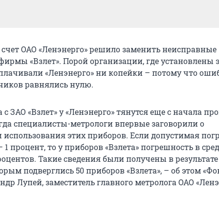
 счет ОАО «Ленэнерго» решило заменить неисправные
фирмы «Взлет». Порой организации, где установлены 
плачивали «Ленэнерго» ни копейки – потому что ош
чиков равнялись нулю.
 с ЗАО «Взлет» у «Ленэнерго» тянутся еще с начала пр
огда специалисты-метрологи впервые заговорили о
 использования этих приборов. Если допустимая пог
 1 процент, то у приборов «Взлета» погрешность в сре
роцентов. Такие сведения были получены в результате
рым подверглись 50 приборов «Взлета», – об этом «Фо
ндр Лупей, заместитель главного метролога ОАО «Ленэ