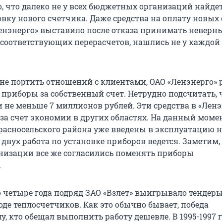
, что далеко не у всех бюджетных организаций найде
вку нового счетчика. Даже средства на оплату новых 
енэнерго» выставило после отказа принимать неверн
 соответствующих перерасчетов, нашлись не у каждой
 не портить отношений с клиентами, ОАО «Ленэнерго»
 приборы за собственный счет. Нетрудно подсчитать, 
 не меньше 7 миллионов рублей. Эти средства в «Ленэ
за счет экономии в других областях. На данный момен
Красносельского района уже введены в эксплуатацию 
 двух работа по установке приборов ведется. Заметим,
низации все же согласились поменять приборы
.
о четыре года подряд ЗАО «Взлет» выигрывало тендеры
оде теплосчетчиков. Как это обычно бывает, победа
у, кто обещал выполнить работу дешевле. В 1995-1997 