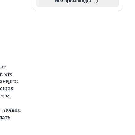
Все промокоды
ают
, что
энерго»,
ующих
 тем,
– заявил
дать: