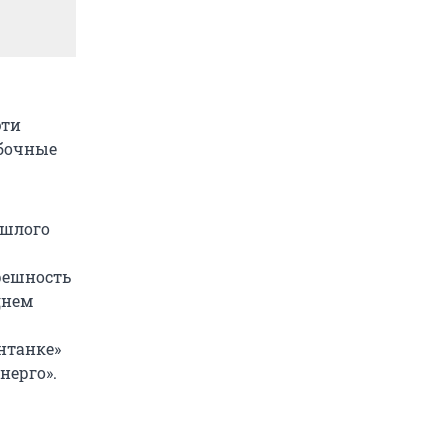
эти
ибочные
ошлого
решность
днем
нтанке»
нерго».