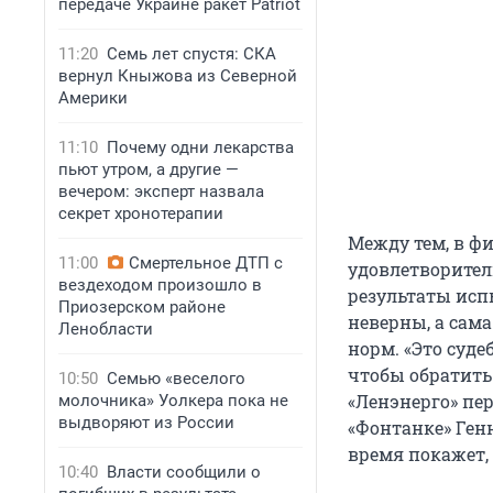
передаче Украине ракет Patriot
11:20
Семь лет спустя: СКА
вернул Кныжова из Северной
Америки
11:10
Почему одни лекарства
пьют утром, а другие —
вечером: эксперт назвала
секрет хронотерапии
Между тем, в ф
11:00
Смертельное ДТП с
удовлетворител
вездеходом произошло в
результаты исп
Приозерском районе
неверны, а сам
Ленобласти
норм. «Это суде
чтобы обратить
10:50
Семью «веселого
«Ленэнерго» пер
молочника» Уолкера пока не
выдворяют из России
«Фонтанке» Ген
время покажет, 
10:40
Власти сообщили о