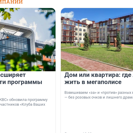
МПАНИЙ
асширяет
Дом или квартира: где
ти программы
жить в мегаполисе
Взвешиваем «за» и «против» разных 
— без розовых очков и лишнего драм
КВС» обновила программу
участников «Клуба Ваших