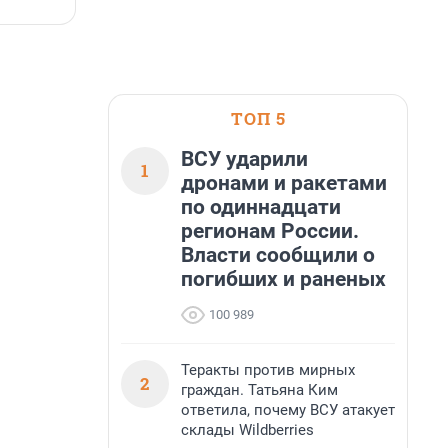
5 августа, 17:12
5
больше, чем в 1 квартале 2026 года.
ТОП 5
ВСУ ударили
1
дронами и ракетами
по одиннадцати
регионам России.
Власти сообщили о
погибших и раненых
100 989
Теракты против мирных
2
граждан. Татьяна Ким
ответила, почему ВСУ атакует
склады Wildberries