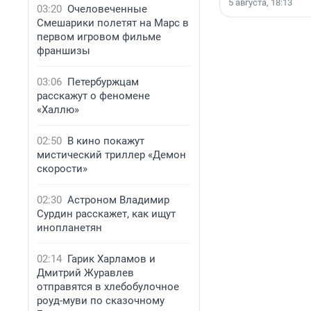
5 августа, 18:13
03:20
Очеловеченные
Смешарики полетят на Марс в
первом игровом фильме
франшизы
03:06
Петербуржцам
расскажут о феномене
«Халлю»
02:50
В кино покажут
мистический триллер «Демон
скорости»
02:30
Астроном Владимир
Сурдин расскажет, как ищут
инопланетян
02:14
Гарик Харламов и
Дмитрий Журавлев
отправятся в хлебобулочное
роуд-муви по сказочному