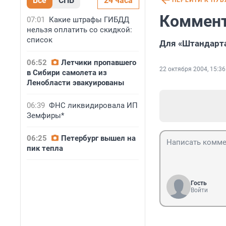
Все
СПБ
24 часа
ПЕРЕЙТИ К ПУ
Коммент
07:01
Какие штрафы ГИБДД
нельзя оплатить со скидкой:
список
Для «Штандарта
06:52
Летчики пропавшего
22 октября 2004, 15:36
в Сибири самолета из
Ленобласти эвакуированы
06:39
ФНС ликвидировала ИП
Земфиры*
06:25
Петербург вышел на
пик тепла
Гость
Войти