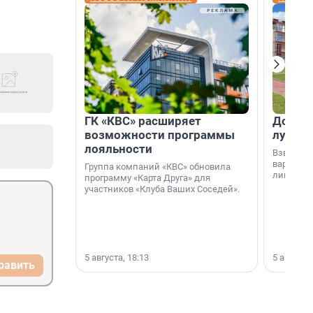
ГК «КВС» расширяет
Дом ил
возможности программы
лучше 
лояльности
Взвешива
варианто
Группа компаний «КВС» обновила
лишнего 
программу «Карта Друга» для
участников «Клуба Ваших Соседей».
5 августа, 18:13
5 августа,
равить