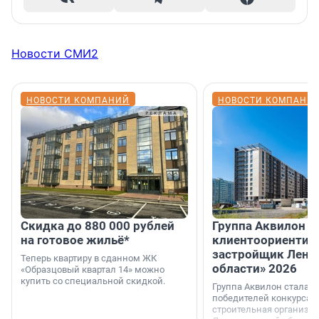
Новости СМИ2
НОВОСТИ КОМПАНИЙ
НОВОСТИ КОМПАНИ
Скидка до 880 000 рублей
Группа Аквилон 
на готовое жильё*
клиентоориентир
застройщик Лени
Теперь квартиру в сданном ЖК
области» 2026
«Образцовый квартал 14» можно
купить со специальной скидкой.
Группа Аквилон стала 
победителей конкурса 
строительная организа