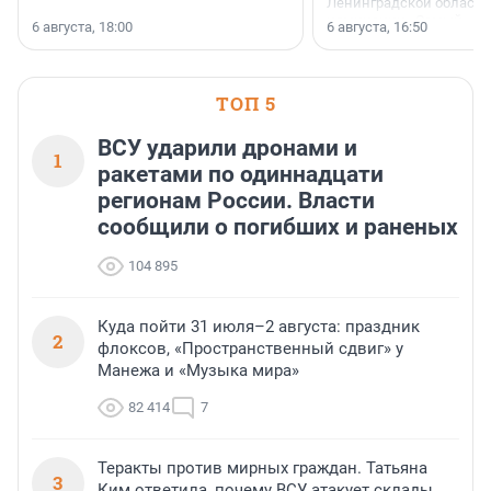
Ленинградской области 
номинации «Самый
6 августа, 18:00
6 августа, 16:50
клиентоориентированн
застройщик Ленинград
области».
ТОП 5
ВСУ ударили дронами и
1
ракетами по одиннадцати
регионам России. Власти
сообщили о погибших и раненых
104 895
Куда пойти 31 июля–2 августа: праздник
2
флоксов, «Пространственный сдвиг» у
Манежа и «Музыка мира»
82 414
7
Теракты против мирных граждан. Татьяна
3
Ким ответила, почему ВСУ атакует склады