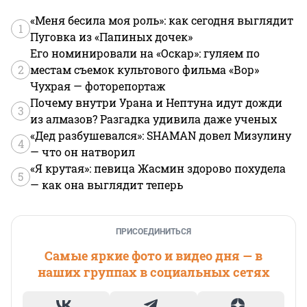
«Меня бесила моя роль»: как сегодня выглядит
1
Пуговка из «Папиных дочек»
Его номинировали на «Оскар»: гуляем по
2
местам съемок культового фильма «Вор»
Чухрая — фоторепортаж
Почему внутри Урана и Нептуна идут дожди
3
из алмазов? Разгадка удивила даже ученых
«Дед разбушевался»: SHAMAN довел Мизулину
4
— что он натворил
«Я крутая»: певица Жасмин здорово похудела
5
— как она выглядит теперь
ПРИСОЕДИНИТЬСЯ
Самые яркие фото и видео дня — в
наших группах в социальных сетях