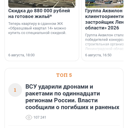
Скидка до 880 000 рублей
Группа Аквилон 
на готовое жильё*
клиентоориентир
застройщик Лени
Теперь квартиру в сданном ЖК
области» 2026
«Образцовый квартал 14» можно
купить со специальной скидкой.
Группа Аквилон стала 
победителей конкурса 
строительная организа
Ленинградской области 
номинации «Самый
6 августа, 18:00
6 августа, 16:50
клиентоориентированн
застройщик Ленинград
области».
ТОП 5
ВСУ ударили дронами и
1
ракетами по одиннадцати
регионам России. Власти
сообщили о погибших и раненых
107 241