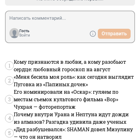
Гость
Отправить
Войти
Кому признаются в любви, а кому разобьют
1
сердце: любовный гороскоп на август
«Меня бесила моя роль»: как сегодня выглядит
2
Пуговка из «Папиных дочек»
Его номинировали на «Оскар»: гуляем по
3
местам съемок культового фильма «Вор»
Чухрая — фоторепортаж
Почему внутри Урана и Нептуна идут дожди
4
из алмазов? Разгадка удивила даже ученых
«Дед разбушевался»: SHAMAN довел Мизулину
5
— что он натворил