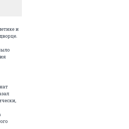
метике и
дворце.
было
ния
онат
азал
ически,
а
ого