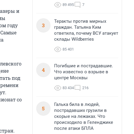
89 495
7
махеры и
мы
Теракты против мирных
3
ом году
граждан. Татьяна Ким
. Самые
ответила, почему ВСУ атакует
склады Wildberries
на
85 401
левского
Погибшие и пострадавшие.
4
цене
Что известно о взрыве в
тать под
центре Москвы
 Времени
83 434
216
ут.
пионат со
Галька била в людей,
5
пострадавших грузили в
скорые на лежаках. Что
происходило в Геленджике
после атаки БПЛА
стран.