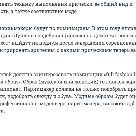
ивать технику выполнения прически, ее общий вид и
ть, а также соответствие моде.
парикмахеры будут по номинациям. В этом году впер
ция «Лучшая свадебная прическа на длинных волосах
вест» выйдут на подиум после завершения соревнован
стрировать зрителям, с какими прическами теперь в
телей должна заинтересовать номинации «full fashion l
 образ». Образ (мужской или женский) готовится зара
емпионат. Парикмахер должен не только подобрать при
яж, подобрать одежду и обувь. Модные образы будет о
рофессионалов: модельера, парикмахера, визажиста, 
а.