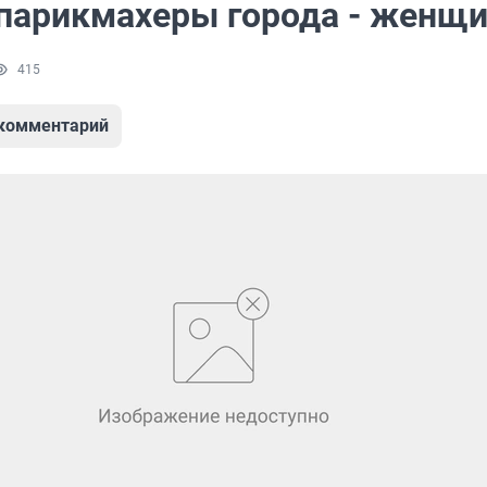
парикмахеры города - женщ
415
 комментарий