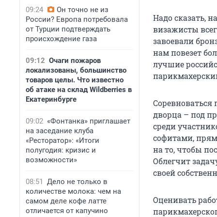
09:24
Он точно не из
Надо сказать, 
России? Европа потребовала
визажисты всег
от Турции подтверждать
происхождение газа
завоевали бронз
нам повезет бо
09:12
Очаги пожаров
лучшие российс
локализованы, большинство
парикмахерски
товаров целы. Что известно
об атаке на склад Wildberries в
Екатеринбурге
Соревноваться 
дворца – под п
09:02
«Фонтанка» приглашает
среди участнико
на заседание клуба
софитами, прямо
«Ресторатор»: «Итоги
на то, чтобы по
полугодия: кризис и
возможности»
Облегчит задач
своей собствен
08:51
Дело не только в
количестве молока: чем на
Оценивать рабо
самом деле кофе латте
отличается от капучино
парикмахерског