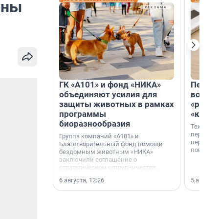
ины
ГК «А101» и фонд «НИКА»
Петер
объединяют усилия для
возвр
защиты животных в рамках
«раскл
программы
«книж
биоразнообразия
Технолог
перестае
Группа компаний «А101» и
переходи
Благотворительный фонд помощи
повседне
бездомным животным «НИКА»
заключили соглашение о
стратегическом сотрудничестве.
6 августа, 12:26
5 августа,