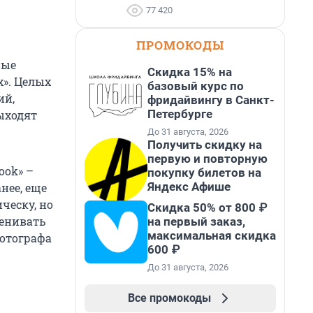
77 420
ПРОМОКОДЫ
вые
Скидка 15% на
». Целых
базовый курс по
ий,
фридайвингу в Санкт-
Петербурге
ыходят
До 31 августа, 2026
Получить скидку на
первую и повторную
ook» –
покупку билетов на
Яндекс Афише
нее, еще
ческу, но
Скидка 50% от 800 ₽
ценивать
на первый заказ,
максимальная скидка
фотографа
600 ₽
До 31 августа, 2026
Все промокоды