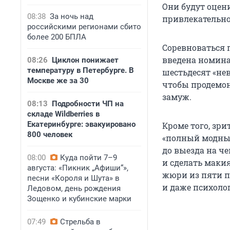
Они будут оцен
08:38
За ночь над
привлекательнос
российскими регионами сбито
более 200 БПЛА
Соревноваться 
введена номина
08:26
Циклон понижает
температуру в Петербурге. В
шестьдесят «не
Москве же за 30
чтобы продемон
замуж.
08:13
Подробности ЧП на
складе Wildberries в
Екатеринбурге: эвакуировано
Кроме того, зри
800 человек
«полный модный
до выезда на ч
08:00
Куда пойти 7–9
и сделать маки
августа: «Пикник „Афиши“»,
жюри из пяти п
песни «Короля и Шута» в
и даже психолог
Ледовом, день рождения
Зощенко и кубинские марки
07:49
Стрельба в