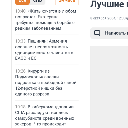
Все
СПБ
24 часа
Лучшие 
10:40
«Жить хочется в любом
возрасте». Екатерине
8 октября 2004, 12:30
требуется помощь в борьбе с
редким заболеванием
Написать
10:33
Пашинян: Армения
осознает невозможность
одновременного членства в
ЕАЭС и ЕС
10:26
Хирурги из
Подмосковья спасли
подростка с прободной язвой
12-перстной кишки без
единого разреза
10:18
В киберкомандовании
США расследуют всплеск
самоубийств среди военных
хакеров. Что происходит