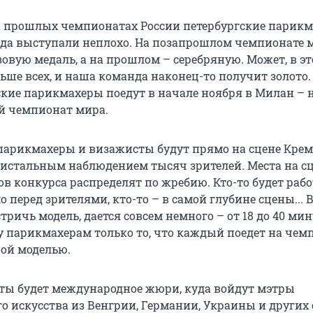
на прошлых чемпионатах России петербургские парик
да выступали неплохо. На позапрошлом чемпионате 
овую медаль, а на прошлом – серебряную. Может, в эт
льше всех, и наша команда наконец-то получит золото
кие парикмахеры поедут в начале ноября в Милан – 
й чемпионат мира.
парикмахеры и визажисты будут прямо на сцене Крем
ристальным наблюдением тысяч зрителей. Места на с
в конкурса распределят по жребию. Кто-то будет рабо
 перед зрителями, кто-то – в самой глубине сцены...
стричь модель, дается совсем немного – от 18 до 40 мин
у парикмахерам только то, что каждый поедет на чем
ной моделью.
ты будет международное жюри, куда войдут мэтры
о искусства из Венгрии, Германии, Украины и других 