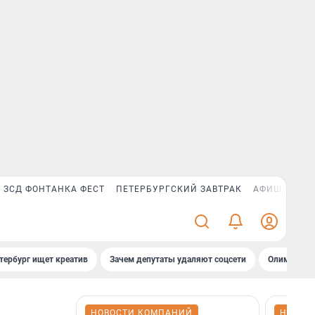
ЗСД ФОНТАНКА ФЕСТ
ПЕТЕРБУРГСКИЙ ЗАВТРАК
АФИША PLUS
тербург ищет креатив
Зачем депутаты удаляют соцсети
Олимпиадни
НОВОСТИ КОМПАНИЙ
НОВОС