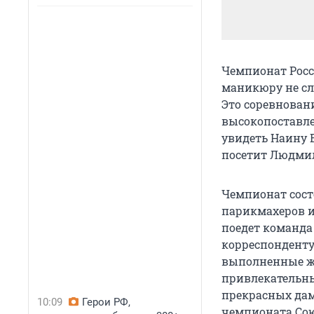
Чемпионат Росс
маникюру не сл
Это соревнован
высокопоставле
увидеть Наину 
посетит Людми
Чемпионат состо
парикмахеров и
поедет команда
корреспонденту
выполненные ж
привлекательны
прекрасных дам
10:09
Герои РФ,
чемпионата Сою