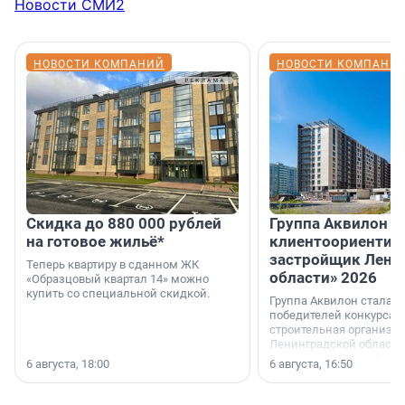
Новости СМИ2
НОВОСТИ КОМПАНИЙ
НОВОСТИ КОМПАНИ
Скидка до 880 000 рублей
Группа Аквилон 
на готовое жильё*
клиентоориентир
застройщик Лени
Теперь квартиру в сданном ЖК
области» 2026
«Образцовый квартал 14» можно
купить со специальной скидкой.
Группа Аквилон стала 
победителей конкурса 
строительная организа
Ленинградской области 
номинации «Самый
6 августа, 18:00
6 августа, 16:50
клиентоориентированн
застройщик Ленинград
области».