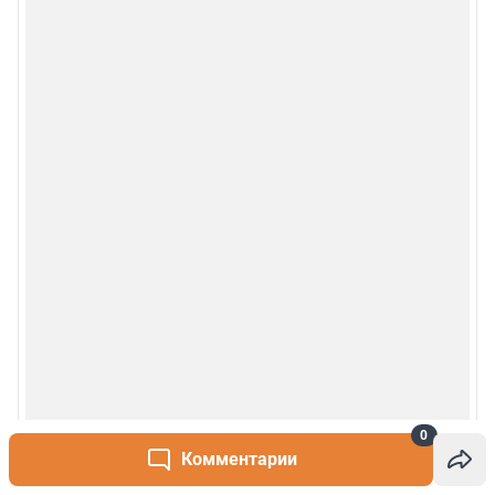
© 2000-2026 Фонтанка.Ру
Свидетельство Роскомнадзора ЭЛ № ФС 77-66333 от 14.07.2016
© ООО «Интернет Технологии»
0
Комментарии