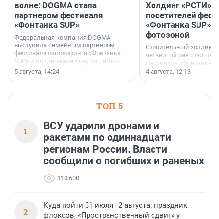
волне: DOGMA стала
Холдинг «РСТИ» 
партнером фестиваля
посетителей фест
«Фонтанка SUP»
«Фонтанка SUP» я
фотозоной
Федеральная компания DOGMA
выступила семейным партнером
Строительный холдинг 
фестиваля сапсерфинга «Фонтанка
четвертый раз стал пар
SUP» и поддержала одну из самых
фестиваля «Фонтанка S
ярких и романтичных номинаций —
раз компания стремится
5 августа, 14:24
4 августа, 12:13
«SUP-свадьба».
привезти корпоративну
и подарить настоящий 
посетителям фестиваля
необычной фотозоне.
ТОП 5
ВСУ ударили дронами и
1
ракетами по одиннадцати
регионам России. Власти
сообщили о погибших и раненых
110 600
Куда пойти 31 июля–2 августа: праздник
2
флоксов, «Пространственный сдвиг» у