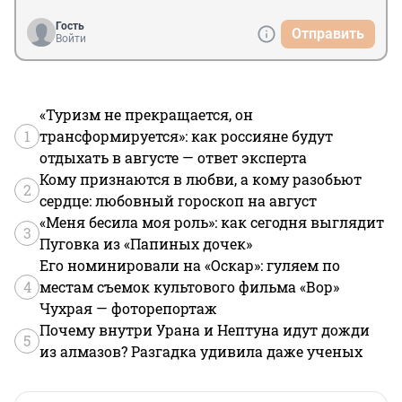
Гость
Отправить
Войти
«Туризм не прекращается, он
1
трансформируется»: как россияне будут
отдыхать в августе — ответ эксперта
Кому признаются в любви, а кому разобьют
2
сердце: любовный гороскоп на август
«Меня бесила моя роль»: как сегодня выглядит
3
Пуговка из «Папиных дочек»
Его номинировали на «Оскар»: гуляем по
4
местам съемок культового фильма «Вор»
Чухрая — фоторепортаж
Почему внутри Урана и Нептуна идут дожди
5
из алмазов? Разгадка удивила даже ученых