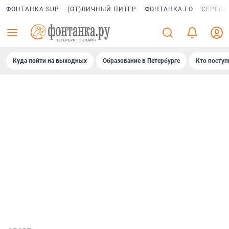
ФОНТАНКА SUP
(ОТ)ЛИЧНЫЙ ПИТЕР
ФОНТАНКА ГО
СЕРЕБР
Куда пойти на выходных
Образование в Петербурге
Кто поступ