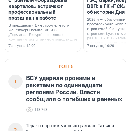
Строители «Образцовых
ГЭС, марки, искус
кварталов» встречают
ВВП: в ГК «ПСК» р
профессиональный
об истории Дня с
праздник на работе
2026-й — юбилейный го
профессионального пр
В преддверии Дня строителя топ-
строителей. 9 августа 2
менеджеры компании «СЗ
строителя будет отмечат
„Терминал-Ресурс“ — о планах
раз. В ГК «ПСК» напомни
компании, испытаниях и поводах для
появился праздник и к
осторожного оптимизма.
7 августа, 18:00
7 августа, 16:20
поменялась роль строит
ТОП 5
ВСУ ударили дронами и
1
ракетами по одиннадцати
регионам России. Власти
сообщили о погибших и раненых
113 263
Теракты против мирных граждан. Татьяна
2