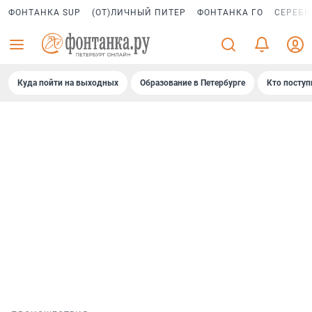
ФОНТАНКА SUP
(ОТ)ЛИЧНЫЙ ПИТЕР
ФОНТАНКА ГО
СЕРЕБР
Куда пойти на выходных
Образование в Петербурге
Кто поступ