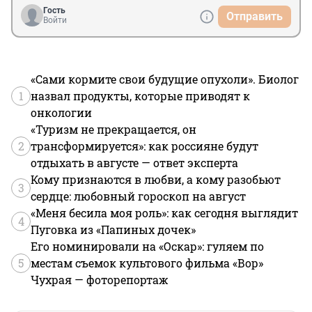
Гость
Отправить
Войти
«Сами кормите свои будущие опухоли». Биолог
1
назвал продукты, которые приводят к
онкологии
«Туризм не прекращается, он
2
трансформируется»: как россияне будут
отдыхать в августе — ответ эксперта
Кому признаются в любви, а кому разобьют
3
сердце: любовный гороскоп на август
«Меня бесила моя роль»: как сегодня выглядит
4
Пуговка из «Папиных дочек»
Его номинировали на «Оскар»: гуляем по
5
местам съемок культового фильма «Вор»
Чухрая — фоторепортаж