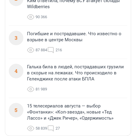
Ким ответила, почему ВСУ атакует склады
Wildberries
90 366
Погибшие и пострадавшие. Что известно о
3
взрыве в центре Москвы
87 884
216
Галька била в людей, пострадавших грузили
4
в скорые на лежаках. Что происходило в
Геленджике после атаки БПЛА
81 989
15 телесериалов августа — выбор
5
«Фонтанки»: «Коп-звезда», новые «Тед
Лассо» и «Джек Ричер», «Одержимость»
58 839
27