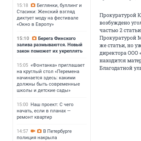
15:18
Беглянки, буллинг и
Стасики: Женский взгляд
Прокуратурой К
диктует моду на фестивале
возбуждено уго
«Окно в Европу»
частью 2 статьи
Прокуратурой М
15:10
Берега Финского
залива размываются. Новый
же статьи, но у
закон поможет их укреплять
директора ООО «
находится мате
15:05
«Фонтанка» приглашает
Благодатной ули
на круглый стол «Перемена
начинается здесь: какими
должны быть современные
школы и детские сады»
15:00
Наш проект: С чего
начать, если в планах —
ремонт квартир
14:57
В Петербурге
полиция накрыла