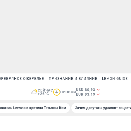
ЕРЕБРЯНОЕ ОЖЕРЕЛЬЕ
ПРИЗНАНИЕ И ВЛИЯНИЕ
LEMON GUIDE
USD 80,93
СЕЙЧАС
4
ПРОБКИ
+26°C
EUR 93,19
ователь Levrana и критика Татьяны Ким
Зачем депутаты удаляют соцсет