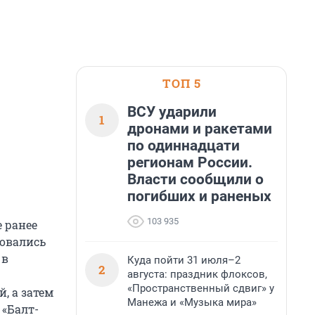
ТОП 5
ВСУ ударили
1
дронами и ракетами
по одиннадцати
регионам России.
Власти сообщили о
погибших и раненых
103 935
е ранее
ровались
 в
Куда пойти 31 июля–2
2
августа: праздник флоксов,
«Пространственный сдвиг» у
, а затем
Манежа и «Музыка мира»
 «Балт-