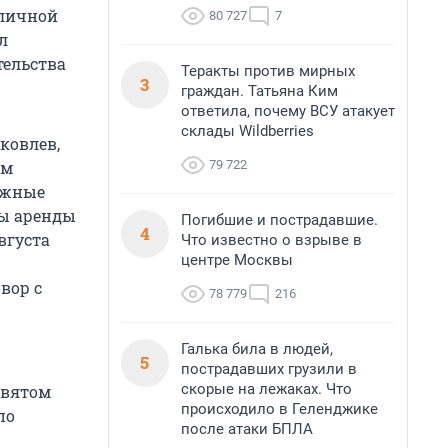
зличной
80 727
7
л
тельства
Теракты против мирных
3
граждан. Татьяна Ким
ответила, почему ВСУ атакует
склады Wildberries
ковлев,
79 722
им
бежные
ры аренды
Погибшие и пострадавшие.
4
августа
Что известно о взрыве в
центре Москвы
вор с
78 779
216
Галька била в людей,
5
пострадавших грузили в
скорые на лежаках. Что
евятом
происходило в Геленджике
по
после атаки БПЛА