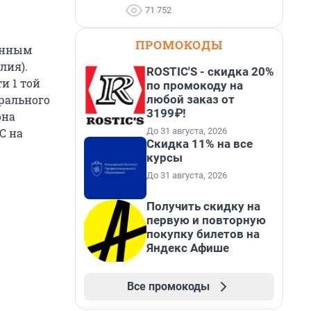
71 752
ПРОМОКОДЫ
енным
лия).
ROSTIC'S - скидка 20%
и 1 той
по промокоду на
любой заказ от
ерального
3199₽!
она
До 31 августа, 2026
С на
Скидка 11% на все
курсы
До 31 августа, 2026
Получить скидку на
первую и повторную
покупку билетов на
Яндекс Афише
Все промокоды