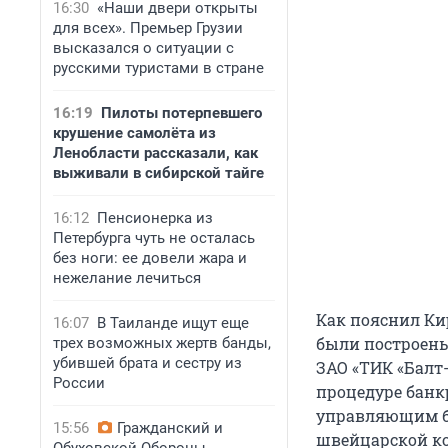
16:30
«Наши двери открыты
для всех». Премьер Грузии
высказался о ситуации с
русскими туристами в стране
16:19
Пилоты потерпевшего
крушение самолёта из
Ленобласти рассказали, как
выживали в сибирской тайге
16:12
Пенсионерка из
Петербурга чуть не осталась
без ноги: ее довели жара и
нежелание лечиться
Как пояснил Кир
16:07
В Таиланде ищут еще
были построены
трех возможных жертв банды,
убившей брата и сестру из
ЗАО «ТИК «Балт-
России
процедуре банк
управляющим бы
15:56
Гражданский и
швейцарской ко