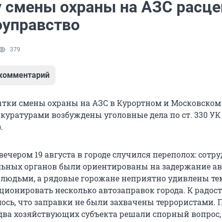
 смены охраны на АЗС расце
оуправство
379
 комментарий
тки смены охраны на АЗС в Курортном и Московском
уратурами возбуждены уголовные дела по ст. 330 УК
.
ечером 19 августа в городе случился переполох: сотр
ьных органов были ориентированы на задержание ав
юдьми, а рядовые горожане неприятно удивлены тем
ионировать несколько автозаправок города. К радости
ось, что заправки не были захвачены террористами. 
два хозяйствующих субъекта решали спорный вопрос,