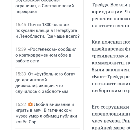
Обуховской Обороны
Трейд». Все эт
ограничат, а Светлановский
юрисдикции. 9 
перекроют
решение наложи
15:45
Почти 1300 человек
на ответственно
покусали клещи в Петербурге
и Ленобласти. Где чаще всего?
Как пояснил по
швейцарская фи
15:39
«Ростелеком» сообщил
о кратковременном сбое в
«резидентом» и
работе сети
коммерсанты пе
были заключены 
15:33
От «футбольного бога»
«Балт-Трейд» ре
до допинговой
поставить своих
дисквалификации: что
выборгским охр
случилось с Заболотным
15:22
Любил внимание и
Его сотрудники
играть в мяч. В гатчинском
переполошившим
музее умер любимец публики
часу вечера. Ра
козёл Сэр
крайней мере, 