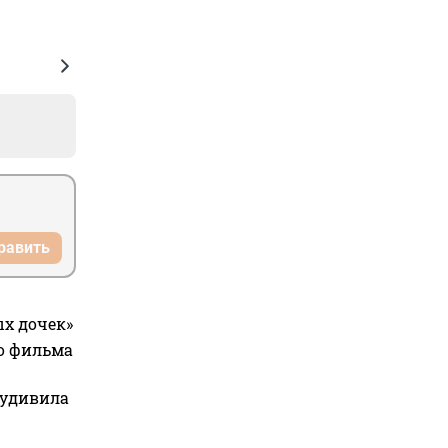
равить
ых дочек»
го фильма
 удивила