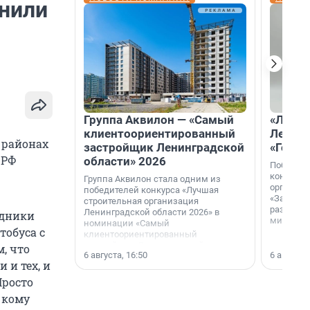
нили
Группа Аквилон — «Самый
«Лучши
клиентоориентированный
Ленобл
 районах
застройщик Ленинградской
«Город
 РФ
области» 2026
Победите
конкурса
Группа Аквилон стала одним из
организа
победителей конкурса «Лучшая
«За лучш
строительная организация
развития
Ленинградской области 2026» в
удники
микрорай
номинации «Самый
тобуса с
клиентоориентированный
застройщик Ленинградской
, что
6 августа, 16:50
6 августа,
области».
 и тех, и
Просто
 кому