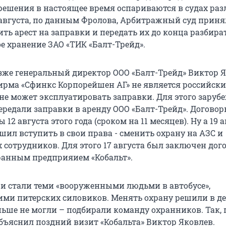
и решения в настоящее время оспариваются в судах ра
августа, по данным Фролова, Арбитражный суд приня
ть арест на заправки и передать их до конца разбира
е хранение ЗАО «ТИК «Балт-Трейд».
зже генеральный директор ООО «Балт-Трейд» Виктор Я
рма «Сфинкс Корпорейшен АГ» не является российск
 не может эксплуатировать заправки. Для этого зару
редали заправки в аренду ООО «Балт-Трейд». Догово
12 августа этого года (сроком на 11 месяцев). Ну а 19 
шил вступить в свои права - сменить охрану на АЗС и
 сотрудников. Для этого 17 августа был заключен дого
анным предприяием «Кобальт».
 и стали теми «вооруженными людьми в автобусе»,
и питерских силовиков. Менять охрану решили в д
ньше не могли – подбирали команду охранников. Так, 
объяснил поздний визит «Кобальта» Виктор Яковлев.