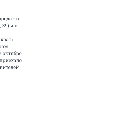
рода - в
 39) и в
ахват»
ром
в октябре
 приехало
авителей