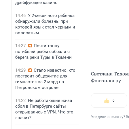
дрейфующее казино
14:46
У 2-месячного ребенка
обнаружили болезнь, при
которой язык стал черным и
волосатым
14:37
Почти тонну
погибшей рыбы собрали с
берега реки Туры в Тюмени
14:29
Стало известно, кто
Светлана Тихом
построит общежитие для
Фонтанка.ру
гимнасток за 2 млрд на
Петровском острове
14:22
Не работающие из-за
0
сбоя в Петербурге сайты
открывались с VPN. Что это
Увидели опечатку? В
значит?