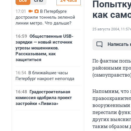
Все
СПБ
24 часа
Попытку
17:01
В Петербурге
как сам
достроили тоннель зеленой
линии метро. Что дальше?
25 августа 2004, 11:57
16:59
Общественные USB-
зарядки — новый источник
Написать
угрозы мошенников.
Рассказываем, как
защититься
По фактам попы
районными прок
16:54
В ближайшие часы
(самоуправство)
Петербург накроет непогода
Напомним, что в
16:48
Градостроительная
комиссия одобрила проект
правоохранител
застройки «Ливиза»
вооруженными л
перестали функц
других выяснил
таким образом 