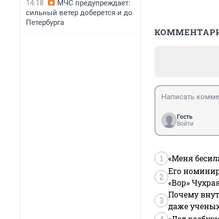
14:18
МЧС предупреждает:
сильный ветер доберется и до
Петербурга
КОММЕНТАР
Гость
Войти
1
«Меня бесил
Его номинир
2
«Вор» Чухра
Почему внут
3
даже учены
4
«Дед разбуш