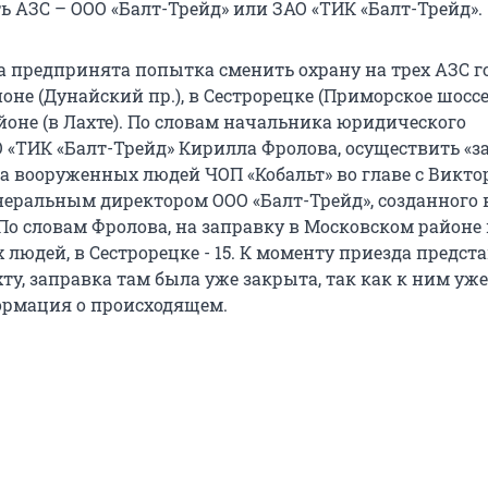
ь АЗС – ООО «Балт-Трейд» или ЗАО «ТИК «Балт-Трейд».
а предпринята попытка сменить охрану на трех АЗС го
не (Дунайский пр.), в Сестрорецке (Приморское шоссе,
оне (в Лахте). По словам начальника юридического
 «ТИК «Балт-Трейд» Кирилла Фролова, осуществить «з
а вооруженных людей ЧОП «Кобальт» во главе с Викто
неральным директором ООО «Балт-Трейд», созданного 
 По словам Фролова, на заправку в Московском районе
людей, в Сестрорецке - 15. К моменту приезда предст
хту, заправка там была уже закрыта, так как к ним уже
ормация о происходящем.