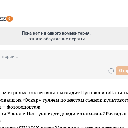
ИИ
0
Пока нет ни одного комментария.
Начните обсуждение первым!
Отп
а моя роль»: как сегодня выглядит Пуговка из «Папин
овали на «Оскар»: гуляем по местам съемок культово
я — фоторепортаж
ри Урана и Нептуна идут дожди из алмазов? Разгадка
х
евался»: SHAMAN довел Мизулину — что он натворил