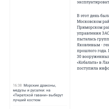
эксплуатироват
В этот день был
Московском райо
Приморском рай
управления ЗАО
пыталась групп
Яковлевым - ге
прошлого года.
30 вооруженных 
«Кобальта» в Ла
поступила инф
16:38
Морские драконы,
медузы и русалки: на
«Пиратской гавани» выберут
лучший костюм