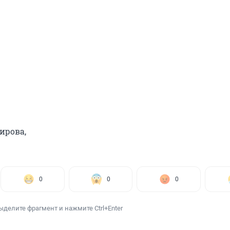
ирова,
0
0
0
ыделите фрагмент и нажмите Ctrl+Enter