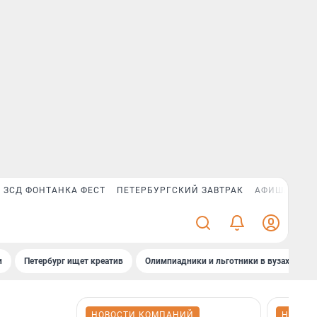
ЗСД ФОНТАНКА ФЕСТ
ПЕТЕРБУРГСКИЙ ЗАВТРАК
АФИША PLUS
и
Петербург ищет креатив
Олимпиадники и льготники в вузах СПб
НОВОСТИ КОМПАНИЙ
НОВОС