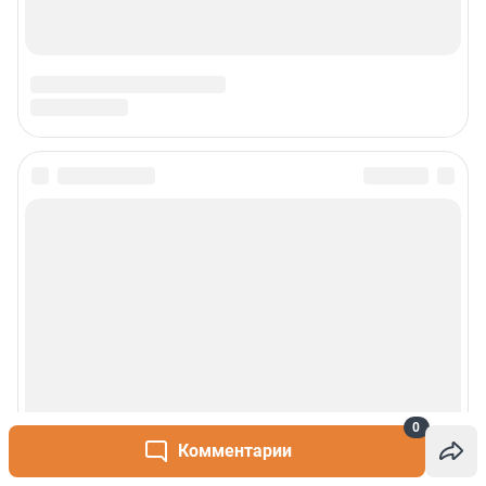
Наши вакансии
Статистика канала в MAX
Все города сети
Проекты
Мобильное приложение
Google Play
App Store
App Gallery
RuStore
0
Мы в соцсетях
Комментарии