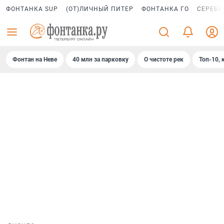
ФОНТАНКА SUP
(ОТ)ЛИЧНЫЙ ПИТЕР
ФОНТАНКА ГО
СЕРЕБР
Фонтан на Неве
40 млн за парковку
О чистоте рек
Топ-10, 