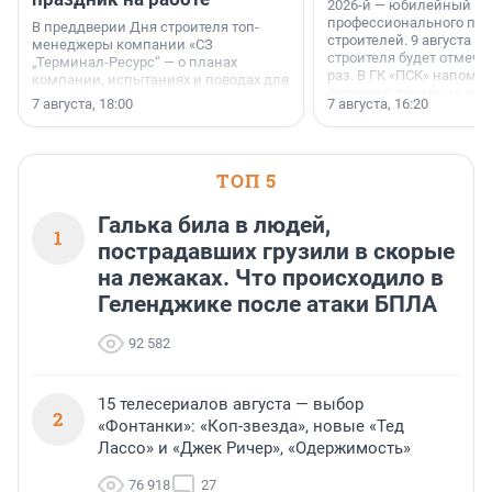
2026-й — юбилейный го
профессионального пр
В преддверии Дня строителя топ-
строителей. 9 августа 2
менеджеры компании «СЗ
строителя будет отмечат
„Терминал-Ресурс“ — о планах
раз. В ГК «ПСК» напомни
компании, испытаниях и поводах для
появился праздник и к
осторожного оптимизма.
7 августа, 18:00
7 августа, 16:20
поменялась роль строит
ТОП 5
Галька била в людей,
1
пострадавших грузили в скорые
на лежаках. Что происходило в
Геленджике после атаки БПЛА
92 582
15 телесериалов августа — выбор
2
«Фонтанки»: «Коп-звезда», новые «Тед
Лассо» и «Джек Ричер», «Одержимость»
76 918
27