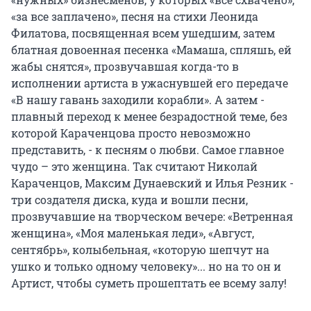
«за все заплачено», песня на стихи Леонида
Филатова, посвященная всем ушедшим, затем
блатная довоенная песенка «Мамаша, спляшь, ей
жабы снятся», прозвучавшая когда-то в
исполнении артиста в ужаснувшей его передаче
«В нашу гавань заходили корабли». А затем -
плавный переход к менее безрадостной теме, без
которой Караченцова просто невозможно
представить, - к песням о любви. Самое главное
чудо – это женщина. Так считают Николай
Караченцов, Максим Дунаевский и Илья Резник -
три создателя диска, куда и вошли песни,
прозвучавшие на творческом вечере: «Ветренная
женщина», «Моя маленькая леди», «Август,
сентябрь», колыбельная, «которую шепчут на
ушко и только одному человеку»... но на то он и
Артист, чтобы суметь прошептать ее всему залу!