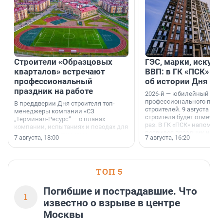
Строители «Образцовых
ГЭС, марки, искус
кварталов» встречают
ВВП: в ГК «ПСК» р
профессиональный
об истории Дня с
праздник на работе
2026-й — юбилейный го
профессионального пр
В преддверии Дня строителя топ-
строителей. 9 августа 2
менеджеры компании «СЗ
строителя будет отмечат
„Терминал-Ресурс“ — о планах
раз. В ГК «ПСК» напомни
компании, испытаниях и поводах для
появился праздник и к
осторожного оптимизма.
7 августа, 18:00
7 августа, 16:20
поменялась роль строит
ТОП 5
Погибшие и пострадавшие. Что
1
известно о взрыве в центре
Москвы