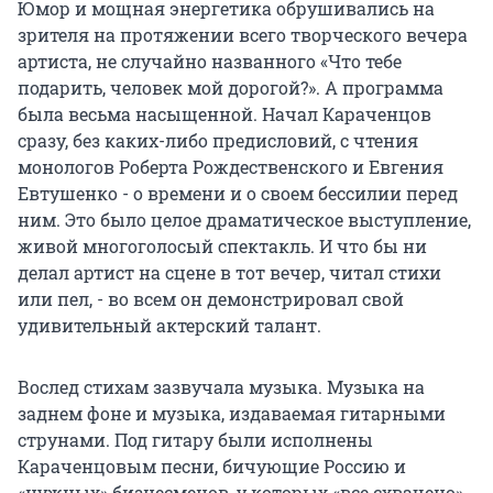
Юмор и мощная энергетика обрушивались на
зрителя на протяжении всего творческого вечера
артиста, не случайно названного «Что тебе
подарить, человек мой дорогой?». А программа
была весьма насыщенной. Начал Караченцов
сразу, без каких-либо предисловий, с чтения
монологов Роберта Рождественского и Евгения
Евтушенко - о времени и о своем бессилии перед
ним. Это было целое драматическое выступление,
живой многоголосый спектакль. И что бы ни
делал артист на сцене в тот вечер, читал стихи
или пел, - во всем он демонстрировал свой
удивительный актерский талант.
Вослед стихам зазвучала музыка. Музыка на
заднем фоне и музыка, издаваемая гитарными
струнами. Под гитару были исполнены
Караченцовым песни, бичующие Россию и
«нужных» бизнесменов, у которых «все схвачено»,