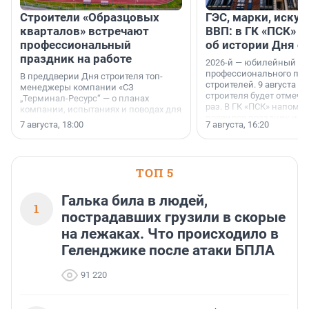
Строители «Образцовых
ГЭС, марки, искус
кварталов» встречают
ВВП: в ГК «ПСК» р
профессиональный
об истории Дня с
праздник на работе
2026-й — юбилейный го
профессионального пр
В преддверии Дня строителя топ-
строителей. 9 августа 2
менеджеры компании «СЗ
строителя будет отмечат
„Терминал-Ресурс“ — о планах
раз. В ГК «ПСК» напомни
компании, испытаниях и поводах для
появился праздник и к
осторожного оптимизма.
7 августа, 18:00
7 августа, 16:20
поменялась роль строит
ТОП 5
Галька била в людей,
1
пострадавших грузили в скорые
на лежаках. Что происходило в
Геленджике после атаки БПЛА
91 220