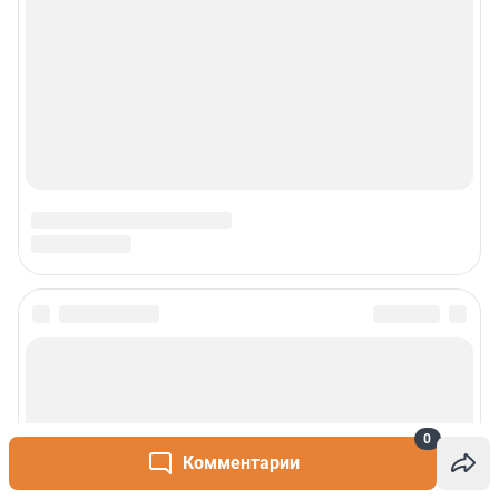
Реклама
Наши мероприятия
О компании
Наши вакансии
Статистика канала в MAX
Все города сети
Проекты
Мобильное приложение
0
Комментарии
Google Play
App Store