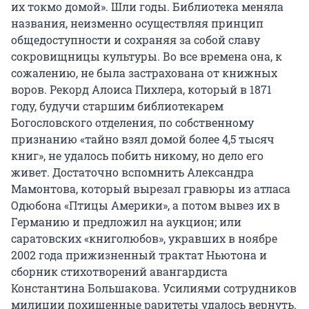
их токмо домой». Шли годы. Библиотека меняла
названия, неизменно осуществляя принцип
общедоступности и сохраняя за собой славу
сокровищницы культуры. Во все времена она, к
сожалению, не была застрахована от книжных
воров. Рекорд Алоиса Пихлера, который в 1871
году, будучи старшим библиотекарем
Богословского отделения, по собственному
признанию «тайно взял домой более 4,5 тысяч
книг», не удалось побить никому, но дело его
живет. Достаточно вспомнить Александра
Мамонтова, который вырезал гравюры из атласа
Одюбона «Птицы Америки», а потом вывез их в
Германию и предложил на аукцион; или
саратовских «книголюбов», укравших в ноябре
2002 года прижизненный трактат Ньютона и
сборник стихотворений авангардиста
Константина Большакова. Усилиями сотрудников
милиции похищенные раритеты удалось вернуть.