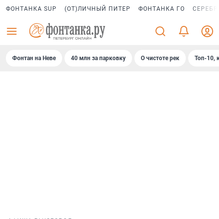
ФОНТАНКА SUP
(ОТ)ЛИЧНЫЙ ПИТЕР
ФОНТАНКА ГО
СЕРЕБР
Фонтан на Неве
40 млн за парковку
О чистоте рек
Топ-10, 