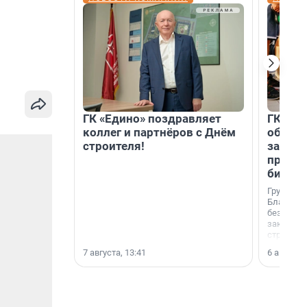
ГК «Едино» поздравляет
ГК «А1
коллег и партнёров с Днём
объеди
строителя!
защит
прогр
биора
Группа к
Благотв
бездомн
заключил
стратеги
7 августа, 13:41
6 августа,