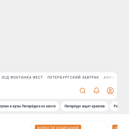
ЗСД ФОНТАНКА ФЕСТ
ПЕТЕРБУРГСКИЙ ЗАВТРАК
АФИША PLUS
тупил в вузы Петербурга по квоте
Петербург ищет креатив
Рейтинги
НОВОСТИ КОМПАНИЙ
НОВОС