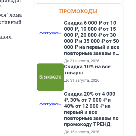
 приводит
"
ПРОМОКОДЫ
ося" лома
активный
Скидка 6 000 ₽ от 10
000 ₽, 10 000 ₽ от 15
000 ₽, 20 000 ₽ от 30
авил.
000 ₽ и 35 000 ₽ от 50
000 ₽ на первый и все
повторные заказы по
промокоду НАБЕРИ
До 31 августа, 2026
Скидка 10% на все
товары
До 31 августа, 2026
Скидка 20% от 4 000
₽, 30% от 7 000 ₽ и
40% от 12 000 ₽ на
первый и все
повторные заказы по
промокоду ТРЕНД
До 15 августа, 2026