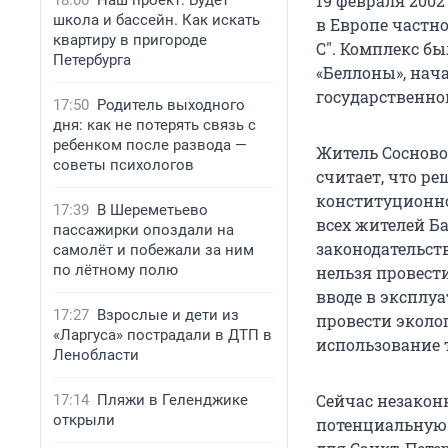
19 февраля 200
18:00
Наш проект: Будет
школа и бассейн. Как искать
в Европе частн
квартиру в пригороде
С". Комплекс б
Петербурга
«Беллоны», нач
государственно
17:50
Родитель выходного
дня: как не потерять связь с
ребенком после развода —
Житель Сосново
советы психологов
считает, что ре
конституционно
17:39
В Шереметьево
всех жителей Б
пассажирки опоздали на
законодательст
самолёт и побежали за ним
по лётному полю
нельзя провест
вводе в эксплу
17:27
Взрослые и дети из
провести эколо
«Ларгуса» пострадали в ДТП в
использование 
Ленобласти
Сейчас незакон
17:14
Пляжи в Геленджике
открыли
потенциальную 