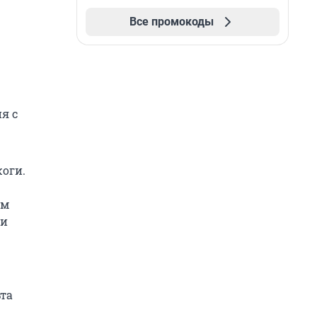
Все промокоды
я с
жоги.
ам
ки
ьта