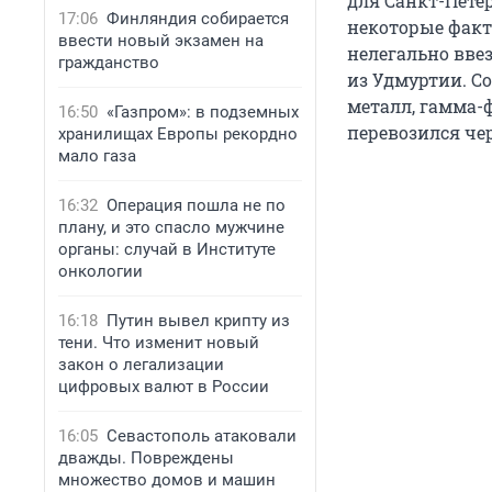
для Санкт-Пете
17:06
Финляндия собирается
некоторые факты
ввести новый экзамен на
нелегально вве
гражданство
из Удмуртии. С
металл, гамма-
16:50
«Газпром»: в подземных
перевозился че
хранилищах Европы рекордно
мало газа
16:32
Операция пошла не по
плану, и это спасло мужчине
органы: случай в Институте
онкологии
16:18
Путин вывел крипту из
тени. Что изменит новый
закон о легализации
цифровых валют в России
16:05
Севастополь атаковали
дважды. Повреждены
множество домов и машин