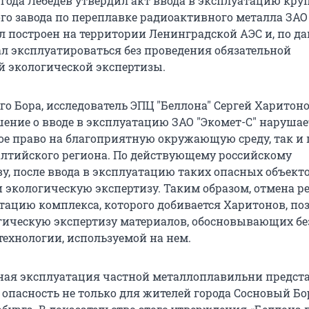
2 года Лебедев утвердил акт ввода в эксплуатацию кр
ого завода по переплавке радиоактивного металла ЗАО
ыл построен на территории Ленинградской АЭС и, по 
ал эксплуатироваться без проведения обязательной
й экологической экспертизы.
го Бора, исследователь ЭПЦ "Беллона" Сергей Харитон
шение о вводе в эксплуатацию ЗАО "Экомет-С" нарушае
е право на благоприятную окружающую среду, так и 
алтийского региона. По действующему российскому
ву, после ввода в эксплуатацию таких опасных объект
и экологическую экспертизу. Таким образом, отмена р
атацию комплекса, которого добивается Харитонов, по
гическую экспертизу материалов, обосновывающих бе
технологии, используемой на нем.
ная эксплуатация частной металлоплавильни предст
опасность не только для жителей города Сосновый Бор