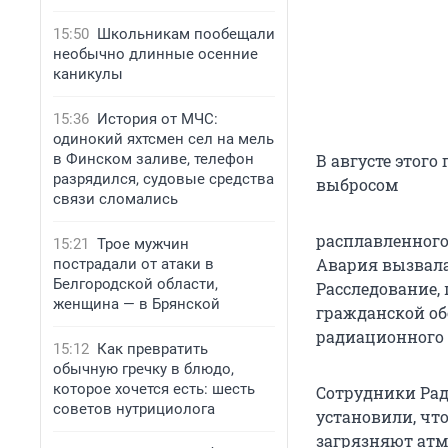
15:50
Школьникам пообещали
необычно длинные осенние
каникулы
15:36
История от МЧС:
одинокий яхтсмен сел на мель
в Финском заливе, телефон
В августе этого
разрядился, судовые средства
выбросом
связи сломались
расплавленного
15:21
Трое мужчин
Авария вызвала
пострадали от атаки в
Белгородской области,
Расследование,
женщина — в Брянской
гражданской об
радиационного 
15:12
Как превратить
обычную гречку в блюдо,
которое хочется есть: шесть
Сотрудники Рад
советов нутрициолога
установили, чт
загрязняют атм