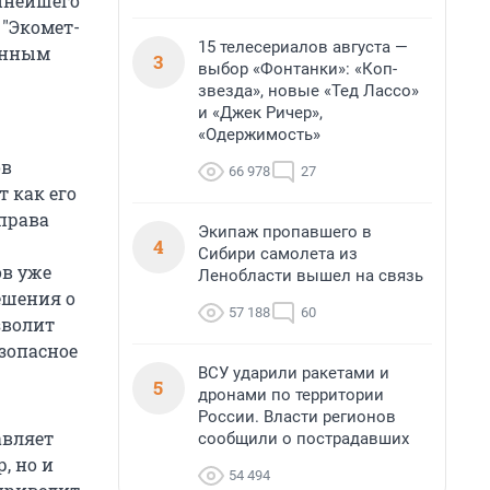
упнейшего
 "Экомет-
15 телесериалов августа —
данным
3
выбор «Фонтанки»: «Коп-
звезда», новые «Тед Лассо»
и «Джек Ричер»,
«Одержимость»
ов
66 978
27
т как его
права
Экипаж пропавшего в
4
Сибири самолета из
ов уже
Ленобласти вышел на связь
ешения о
57 188
60
зволит
зопасное
ВСУ ударили ракетами и
5
дронами по территории
России. Власти регионов
авляет
сообщили о пострадавших
, но и
54 494