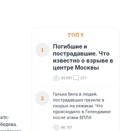
ТОП 5
Погибшие и
1
пострадавшие. Что
известно о взрыве в
центре Москвы
92 951
217
Галька била в людей,
2
пострадавших грузили в
скорые на лежаках. Что
происходило в Геленджике
атс-
после атаки БПЛА
бедева.
86 757