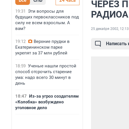
Все
СПБ
24 часа
ЧЕРЕЗ П
19:31
Эти вопросы для
РАДИОА
будущих первоклассников под
силу не всем взрослым. А
вам?
25 декабря 2002, 12:13
19:12
Верхние прудки в
Написать
Екатерининском парке
укрепят за 37 млн рублей
18:59
Ученые нашли простой
способ отсрочить старение
ума: надо всего 30 минут в
день
18:47
Из-за угроз создателям
«Колобка» возбуждено
уголовное дело