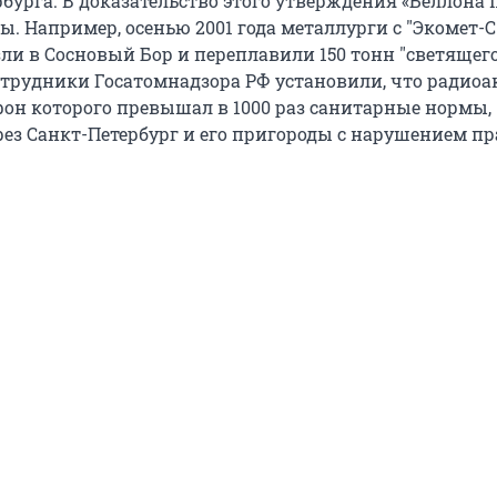
рбурга. В доказательство этого утверждения «Беллона
. Например, осенью 2001 года металлурги с "Экомет-С
зли в Сосновый Бор и переплавили 150 тонн "светящег
отрудники Госатомнадзора РФ установили, что радио
фон которого превышал в 1000 раз санитарные нормы,
рез Санкт-Петербург и его пригороды с нарушением пр