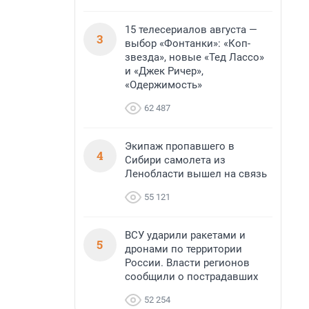
15 телесериалов августа —
3
выбор «Фонтанки»: «Коп-
звезда», новые «Тед Лассо»
и «Джек Ричер»,
«Одержимость»
62 487
Экипаж пропавшего в
4
Сибири самолета из
Ленобласти вышел на связь
55 121
ВСУ ударили ракетами и
5
дронами по территории
России. Власти регионов
сообщили о пострадавших
52 254