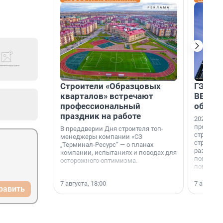
Строители «Образцовых
ГЭС, м
кварталов» встречают
ВВП: в
профессиональный
об ист
праздник на работе
2026-й —
професси
В преддверии Дня строителя топ-
строителе
менеджеры компании «СЗ
строителя
„Терминал-Ресурс“ — о планах
раз. В ГК
компании, испытаниях и поводах для
появился
осторожного оптимизма.
поменяла
7 августа, 18:00
7 августа,
равить