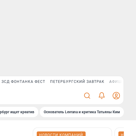
ЗСД ФОНТАНКА ФЕСТ
ПЕТЕРБУРГСКИЙ ЗАВТРАК
АФИША PLUS
рбург ищет креатив
Основатель Levrana и критика Татьяны Ким
Зач
НОВОСТИ КОМПАНИЙ
НОВОС