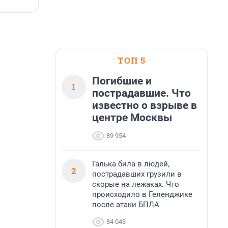
7 августа, 14:59
7
ТОП 5
Погибшие и
1
пострадавшие. Что
известно о взрыве в
центре Москвы
89 954
Галька била в людей,
2
пострадавших грузили в
скорые на лежаках. Что
происходило в Геленджике
после атаки БПЛА
84 043