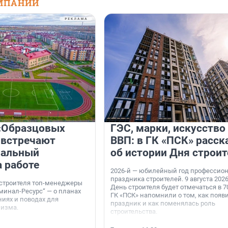
МПАНИЙ
«Образцовых
ГЭС, марки, искусство
 встречают
ВВП: в ГК «ПСК» расск
нальный
об истории Дня строит
а работе
2026-й — юбилейный год профессио
праздника строителей. 9 августа 2026
 строителя топ-менеджеры
День строителя будет отмечаться в 70
минал-Ресурс“ — о планах
ГК «ПСК» напомнили о том, как появ
иях и поводах для
праздник и как поменялась роль
мизма.
строительства.