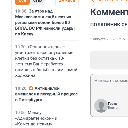
Все
СПБ
24 часа
ПЕРЕЙТИ К ПУ
Коммент
10:38
За утро над
Московским и ещё шестью
регионами сбили более 80
ПОЛКОВНИК СЕ
БПЛА. ВС РФ нанесли удары
по Киеву
5 августа 2002, 17:15
10:30
«Основная цель —
уничтожить все опухолевые
клетки без остатка». 10-
летнему Ване требуется
помощь в борьбе с лимфомой
Ходжкина
10:20
Антициклон
вмешался в погодный процесс
в Петербурге
Гость
Войти
10:06
Между
«Адмиралтейской» и
«Комендантским»