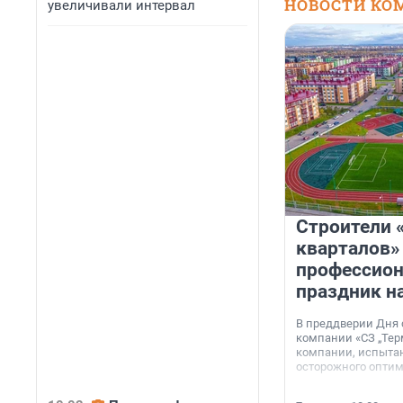
НОВОСТИ КО
увеличивали интервал
Строители 
кварталов»
профессио
праздник н
В преддверии Дня
компании «СЗ „Тер
компании, испытан
осторожного опти