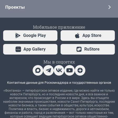
Проекты
Мобильное приложение
Google Play
App Store
App Gallery
RuStore
Мы в соцсетях
Контактные данные для Роскомнадзора и государственных органов
«Фонтанка» — петербургское сетевое издание, где можно найти не только
новости Петербурга, но и последние новости дня, и все важное и
интересное, что происходит в России и в мире. Здесь вы отыщете
наиболее значимые происшествия, новости Санкт-Петербурга, последние
новости бизнеса, а также события в обществе, культуре, искусстве.
Политика и власть, бизнес и недвижимость, дороги и автомобили,
финансы и работа, город и развлечения — вот только некоторые из тем,
которые освещает ведущее петербургское сетевое общественно-