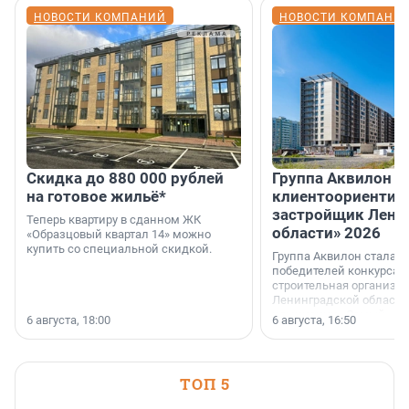
НОВОСТИ КОМПАНИЙ
НОВОСТИ КОМПАНИ
Скидка до 880 000 рублей
Группа Аквилон 
на готовое жильё*
клиентоориентир
застройщик Лени
Теперь квартиру в сданном ЖК
области» 2026
«Образцовый квартал 14» можно
купить со специальной скидкой.
Группа Аквилон стала 
победителей конкурса 
строительная организа
Ленинградской области 
номинации «Самый
6 августа, 18:00
6 августа, 16:50
клиентоориентированн
застройщик Ленинград
области».
ТОП 5