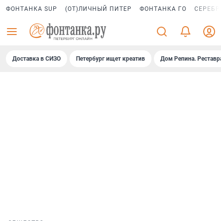
ФОНТАНКА SUP
(ОТ)ЛИЧНЫЙ ПИТЕР
ФОНТАНКА ГО
СЕРЕБР
Доставка в СИЗО
Петербург ищет креатив
Дом Репина. Реставр