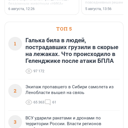
повседневных решений
бездомным животным «НИКА»
заключили соглашение о
6 августа, 12:26
5 августа, 13:56
стратегическом сотрудничестве.
ТОП 5
Галька била в людей,
1
пострадавших грузили в скорые
на лежаках. Что происходило в
Геленджике после атаки БПЛА
97 172
Экипаж пропавшего в Сибири самолета из
2
Ленобласти вышел на связь
65 363
61
ВСУ ударили ракетами и дронами по
3
территории России. Власти регионов