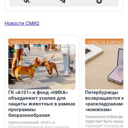
Новости СМИ2
НОВОСТИ КОМПАНИЙ
НОВОСТИ КОМПАНИ
ГК «А101» и фонд «НИКА»
Петербуржцы
объединяют усилия для
возвращаются к
защиты животных в рамках
«раскладушкам» 
программы
«книжкам»
биоразнообразия
Технология гибких дисп
перестает быть нишевы
Группа компаний «А101» и
переходит в разряд вос
Благотворительный фонд помощи