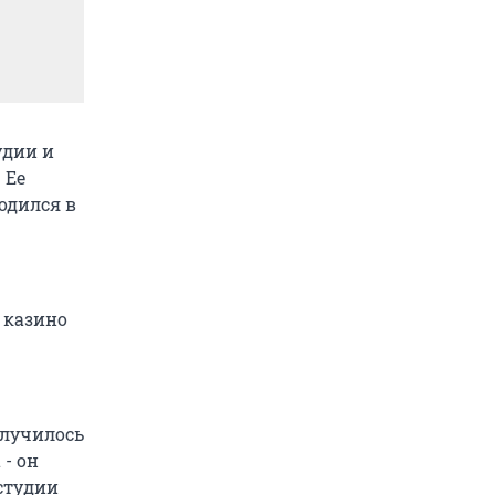
удии и
 Ее
одился в
 казино
случилось
- он
 студии