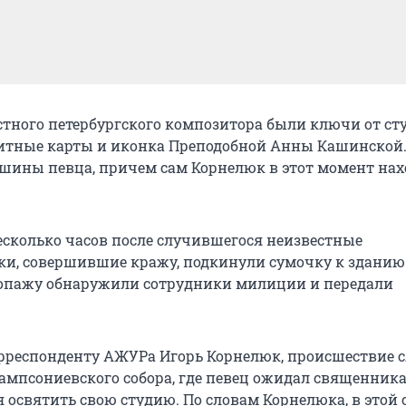
естного петербургского композитора были ключи от ст
итные карты и иконка Преподобной Анны Кашинской.
шины певца, причем сам Корнелюк в этот момент нах
несколько часов после случившегося неизвестные
, совершившие кражу, подкинули сумочку к зданию
ропажу обнаружили сотрудники милиции и передали
рреспонденту АЖУРа Игорь Корнелюк, происшествие 
ампсониевского собора, где певец ожидал священника 
 освятить свою студию. По словам Корнелюка, в этой