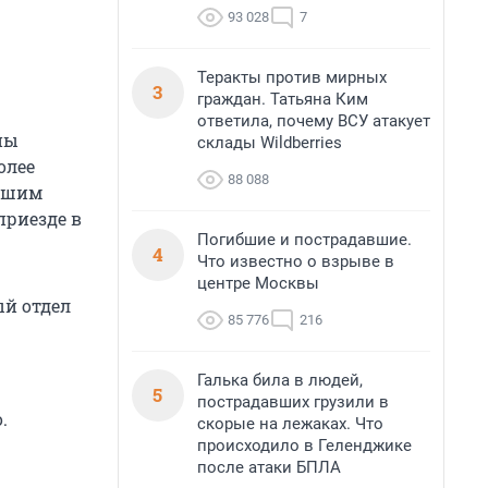
93 028
7
Теракты против мирных
3
граждан. Татьяна Ким
ответила, почему ВСУ атакует
ны
склады Wildberries
олее
88 088
едшим
приезде в
Погибшие и пострадавшие.
4
Что известно о взрыве в
центре Москвы
ый отдел
85 776
216
Галька била в людей,
5
пострадавших грузили в
.
скорые на лежаках. Что
происходило в Геленджике
после атаки БПЛА