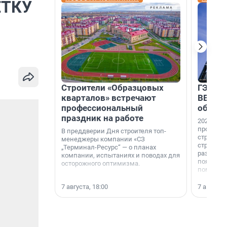
ЕТКУ
)
Строители «Образцовых
ГЭС, м
кварталов» встречают
ВВП: в
профессиональный
об ист
праздник на работе
2026-й —
професси
В преддверии Дня строителя топ-
строителе
менеджеры компании «СЗ
строителя
„Терминал-Ресурс“ — о планах
раз. В ГК
компании, испытаниях и поводах для
появился
осторожного оптимизма.
поменяла
7 августа, 18:00
7 августа,