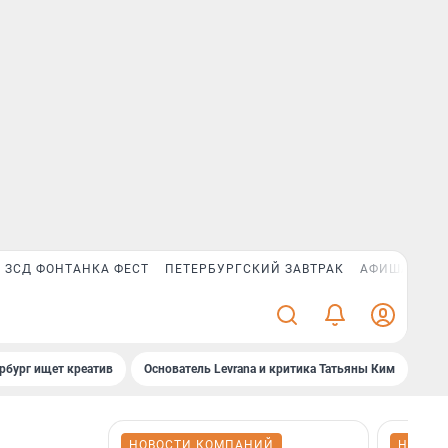
ЗСД ФОНТАНКА ФЕСТ
ПЕТЕРБУРГСКИЙ ЗАВТРАК
АФИША PLUS
рбург ищет креатив
Основатель Levrana и критика Татьяны Ким
Зач
НОВОСТИ КОМПАНИЙ
НОВОС