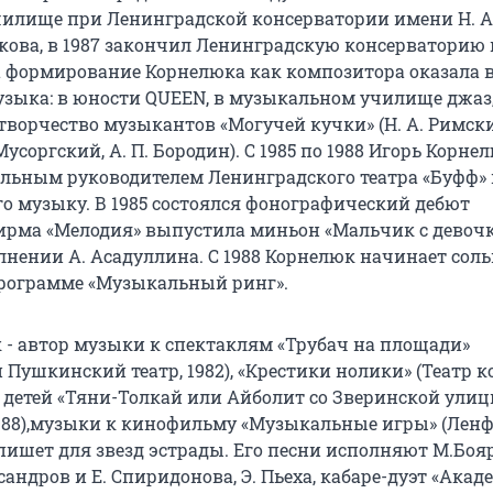
илище при Ленинградской консерватории имени Н. А
кова, в 1987 закончил Ленинградскую консерваторию 
 формирование Корнелюка как композитора оказала 
узыка: в юности QUEEN, в музыкальном училище джаз,
творчество музыкантов «Могучей кучки» (Н. А. Римск
Мусоргский, А. П. Бородин). С 1985 по 1988 Игорь Корне
льным руководителем Ленинградского театра «Буфф» 
го музыку. В 1985 состоялся фонографический дебют
ирма «Мелодия» выпустила миньон «Мальчик с девоч
лнении А. Асадуллина. С 1988 Корнелюк начинает сол
программе «Музыкальный ринг».
 - автор музыки к спектаклям «Трубач на площади»
Пушкинский театр, 1982), «Крестики нолики» (Театр к
я детей «Тяни-Толкай или Айболит со Зверинской ули
988),музыки к кинофильму «Музыкальные игры» (Лен
 пишет для звезд эстрады. Его песни исполняют М.Боя
ксандров и Е. Спиридонова, Э. Пьеха, кабаре-дуэт «Акаде