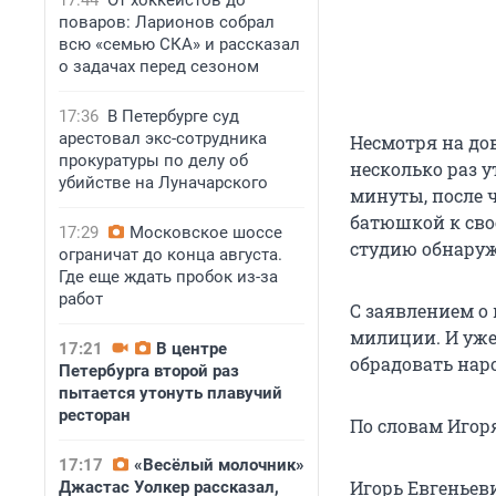
17:44
От хоккеистов до
поваров: Ларионов собрал
всю «семью СКА» и рассказал
о задачах перед сезоном
17:36
В Петербурге суд
арестовал экс-сотрудника
Несмотря на до
прокуратуры по делу об
несколько раз у
убийстве на Луначарского
минуты, после 
батюшкой к сво
17:29
Московское шоссе
студию обнаруж
ограничат до конца августа.
Где еще ждать пробок из-за
работ
С заявлением о
милиции. И уже
17:21
В центре
обрадовать нар
Петербурга второй раз
пытается утонуть плавучий
ресторан
По словам Игор
17:17
«Весёлый молочник»
Игорь Евгеньеви
Джастас Уолкер рассказал,