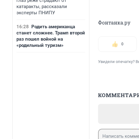
глаз реже страдают от
катаракты, рассказали
эксперты ПНИПУ
Фонтанка.ру
16:28
Родить американца
станет сложнее. Трамп второй
раз пошел войной на
0
«родильный туризм»
Увидели опечатку? В
КОММЕНТАР