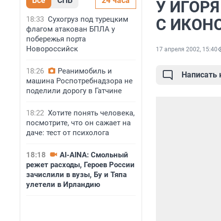
Все
СПБ
24 часа
У ИГОР
18:33
Сухогруз под турецким
С ИКОНО
флагом атакован БПЛА у
побережья порта
Новороссийск
17 апреля 2002, 15:40
18:26
Реанимобиль и
Написать
машина Роспотребнадзора не
поделили дорогу в Гатчине
18:22
Хотите понять человека,
посмотрите, что он сажает на
даче: тест от психолога
18:18
AI-AINA: Смольный
режет расходы, Героев России
зачислили в вузы, Бу и Тяпа
улетели в Ирландию