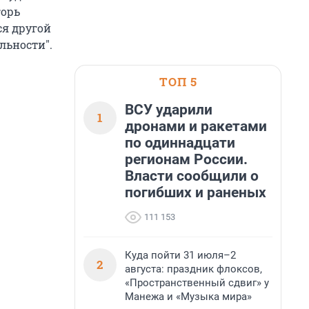
горь
ся другой
льности".
ТОП 5
ВСУ ударили
1
дронами и ракетами
по одиннадцати
регионам России.
Власти сообщили о
погибших и раненых
111 153
Куда пойти 31 июля–2
2
августа: праздник флоксов,
«Пространственный сдвиг» у
Манежа и «Музыка мира»