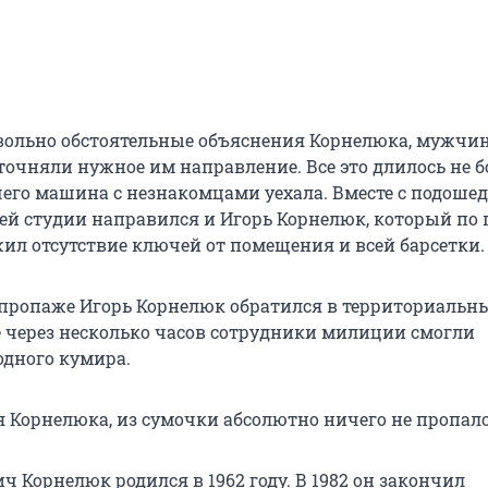
вольно обстоятельные объяснения Корнелюка, мужчи
точняли нужное им направление. Все это длилось не б
чего машина с незнакомцами уехала. Вместе с подош
ей студии направился и Игорь Корнелюк, который по 
ил отсутствие ключей от помещения и всей барсетки.
 пропаже Игорь Корнелюк обратился в территориальн
 через несколько часов сотрудники милиции смогли
одного кумира.
я Корнелюка, из сумочки абсолютно ничего не пропало
ч Корнелюк родился в 1962 году. В 1982 он закончил