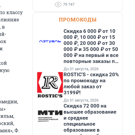
.
79 747
по классу
ПРОМОКОДЫ
влияние
 в
Скидка 6 000 ₽ от 10
ий-
000 ₽, 10 000 ₽ от 15
люк
000 ₽, 20 000 ₽ от 30
и
000 ₽ и 35 000 ₽ от 50
000 ₽ на первый и все
повторные заказы по
кой
промокоду НАБЕРИ
До 31 августа, 2026
ьную
ROSTIC'S - скидка 20%
по промокоду на
любой заказ от
3199₽!
До 31 августа, 2026
омедии,
Скидка 72 000 на
цы»
высшее образование
фильм,
и среднее
рский,
специальное
образование в
мия», Ф.