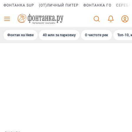
ФОНТАНКА SUP
(ОТ)ЛИЧНЫЙ ПИТЕР
ФОНТАНКА ГО
СЕРЕБР
Фонтан на Неве
40 млн за парковку
О чистоте рек
Топ-10, 