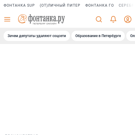
ФОНТАНКА SUP
(ОТ)ЛИЧНЫЙ ПИТЕР
ФОНТАНКА ГО
СЕРЕБР
Зачем депутаты удаляют соцсети
Образование в Петербурге
Ол