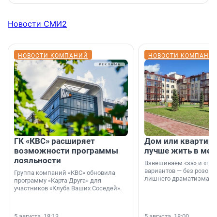
Новости СМИ2
НОВОСТИ КОМПАНИЙ
НОВОСТИ КОМПАНИ
ГК «КВС» расширяет
Дом или квартира
возможности программы
лучше жить в мег
лояльности
Взвешиваем «за» и «про
вариантов — без розовы
Группа компаний «КВС» обновила
лишнего драматизма.
программу «Карта Друга» для
участников «Клуба Ваших Соседей».
5 августа, 18:13
5 августа, 18:00