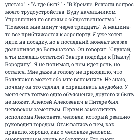
улетаю". - "А где был? " - "В Кремле. Решали вопрос
моего трудоустройства. Буду начальником
Управления по связям с общественностью". -
"Позвони мне минут через тридцать". А машина-
то все приближается к аэропорту. Я уже хотел
идти на посадку, но в последний момент все же
дозвонился до Большакова. Он говорит: "Слушай,
а ты можешь остаться? Завтра подойди к [Павлу]
Бородину". Я не понимал, о чем идет речь, но
остался. Мне даже в голову не приходило, что
Большаков может обо мне вспомнить. Не знаю,
почему он это сделал, а спрашивать неудобно. У
меня есть только одно объяснение, другого и быть
не может. Алексей Алексеевич в Питере был
человеком заметным. Первый заместитель
исполкома Ленсовета, человек, который реально
руководил городом. Отзывались о нем, как
правило, хорошо, как о человеке деловом,
энергичном и очень работящем. Его смела