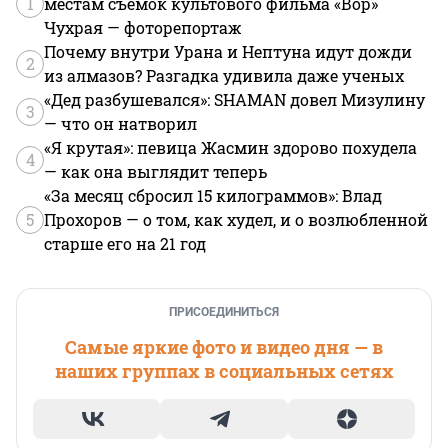
1
местам съемок культового фильма «Вор»
Чухрая — фоторепортаж
Почему внутри Урана и Нептуна идут дожди
2
из алмазов? Разгадка удивила даже ученых
«Дед разбушевался»: SHAMAN довел Мизулину
3
— что он натворил
«Я крутая»: певица Жасмин здорово похудела
4
— как она выглядит теперь
«За месяц сбросил 15 килограммов»: Влад
5
Прохоров — о том, как худел, и о возлюбленной
старше его на 21 год
ПРИСОЕДИНИТЬСЯ
Самые яркие фото и видео дня — в
наших группах в социальных сетях