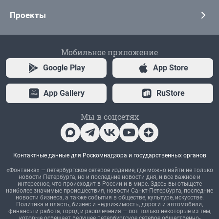
Проекты
Мобильное приложение
Google Play
App Store
App Gallery
RuStore
Мы в соцсетях
Контактные данные для Роскомнадзора и государственных органов
«Фонтанка» — петербургское сетевое издание, где можно найти не только
новости Петербурга, но и последние новости дня, и все важное и
интересное, что происходит в России и в мире. Здесь вы отыщете
наиболее значимые происшествия, новости Санкт-Петербурга, последние
новости бизнеса, а также события в обществе, культуре, искусстве.
Политика и власть, бизнес и недвижимость, дороги и автомобили,
финансы и работа, город и развлечения — вот только некоторые из тем,
которые освещает ведущее петербургское сетевое общественно-