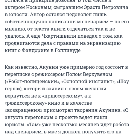
актером Носковым, сыгравшим Эраста Петровича
в юности. Автор остался недоволен лишь
собственноручно написанным сценарием – по его
мнению, от текста книги отделаться так и не
удалось. А еще Чхартишвили поведал о том, как
продвигаются дела с правами на экранизацию
книг о Фандорине в Голливуде.
Как известно, Акунин уже примерно год состоит в
переписке с режиссером Полом Верхувеном
(«Робот-полицейский», «Основной инстинкт», «Шоу
герлз»), который заявил о своем желании
вернуться не к «прдюсерскому», а к
«режиссерскому» кино и в качестве
«возвращения» присмотрел творения Акунина. «С
августа переговоры о проекте ведет наши
юристы. «Там» уже несколько месяцев идет работа
над сценарием, в мае я должен получить его на