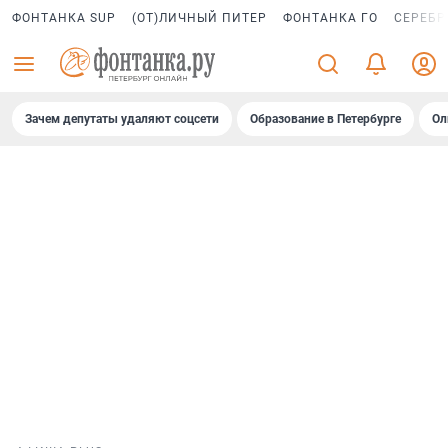
ФОНТАНКА SUP
(ОТ)ЛИЧНЫЙ ПИТЕР
ФОНТАНКА ГО
СЕРЕБР
Зачем депутаты удаляют соцсети
Образование в Петербурге
Ол