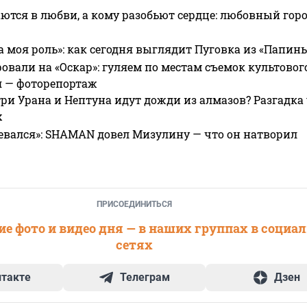
ются в любви, а кому разобьют сердце: любовный гор
а моя роль»: как сегодня выглядит Пуговка из «Папин
овали на «Оскар»: гуляем по местам съемок культово
я — фоторепортаж
ри Урана и Нептуна идут дожди из алмазов? Разгадка
х
евался»: SHAMAN довел Мизулину — что он натворил
ПРИСОЕДИНИТЬСЯ
е фото и видео дня — в наших группах в социа
сетях
нтакте
Телеграм
Дзен