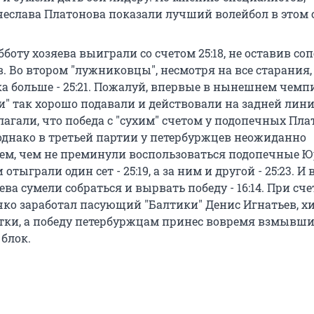
еслава Платонова показали лучший волейбол в этом с
бботу хозяева выиграли со счетом 25:18, не оставив с
. Во втором "лужниковцы", несмотря на все старания,
ка больше - 25:21. Пожалуй, впервые в нынешнем чемп
и" так хорошо подавали и действовали на задней лини
агали, что победа с "сухим" счетом у подопечных Пла
 однако в третьей партии у петербуржцев неожиданно
ем, чем не преминули воспользоваться подопечные 
тыграли один сет - 25:19, а за ним и другой - 25:23. И 
ва сумели собраться и вырвать победу - 16:14. При счет
чко заработал пасующий "Балтики" Денис Игнатьев, х
тки, а победу петербуржцам принес вовремя взмывши
блок.