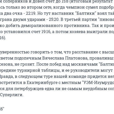
 соперников и довел счет до 15:8 (итоговый результат - 
сь только во втором сете, когда чемпион сумел подобр
 два очка - 22:19. Но тут наставник "Балтики" взял та
рана двумя ударами - 25:20. В третьей партии "пивов
ько добить деморализованного противника. Так и про
о установился счет 19:16, а потом хозяева выиграли п
16).
 уверенностью говорить о том, что расставание с выс
светом подопечным Вячеслава Платонова, провалив
езона, не грозит. После побед над москвичами "Балти
середине турнирной таблицы, и ее руководители могут
Правда, в следующем туре нашей команде придется нел
 встретится в Екатеринбурге с местным "УЭМ-Изумрудо
ся для петербуржцев едва ли не самым неудобным с
 Суперлиги.
б"