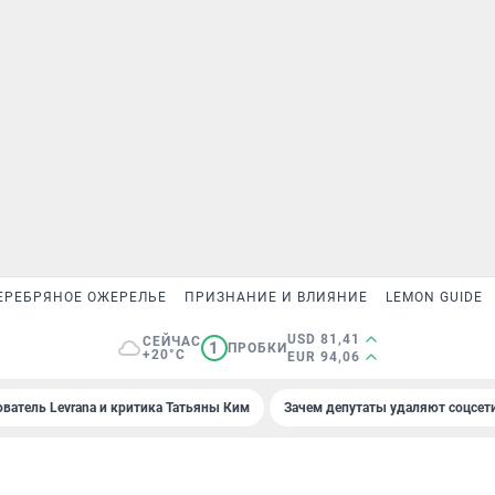
ЕРЕБРЯНОЕ ОЖЕРЕЛЬЕ
ПРИЗНАНИЕ И ВЛИЯНИЕ
LEMON GUIDE
USD 81,41
СЕЙЧАС
1
ПРОБКИ
+20°C
EUR 94,06
ователь Levrana и критика Татьяны Ким
Зачем депутаты удаляют соцсет