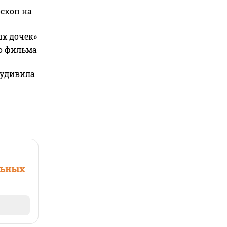
оскоп на
ых дочек»
го фильма
 удивила
льных