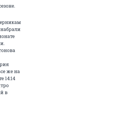
езоне.
оперникам
 набрали
ионате
и.
тонова
Юрия
все же на
е 14:14
итро
й в