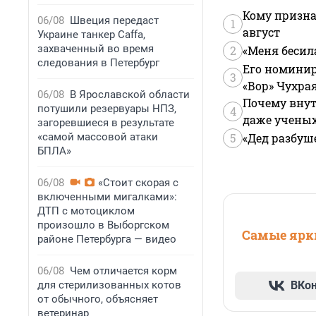
Кому призна
06/08
Швеция передаст
1
август
Украине танкер Caffa,
захваченный во время
2
«Меня бесил
следования в Петербург
Его номинир
3
«Вор» Чухра
06/08
В Ярославской области
Почему внут
потушили резервуары НПЗ,
4
даже учены
загоревшиеся в результате
«самой массовой атаки
5
«Дед разбуш
БПЛА»
06/08
«Стоит скорая с
включенными мигалками»:
ДТП с мотоциклом
произошло в Выборгском
Самые ярки
районе Петербурга — видео
06/08
Чем отличается корм
для стерилизованных котов
ВКо
от обычного, объясняет
ветеринар