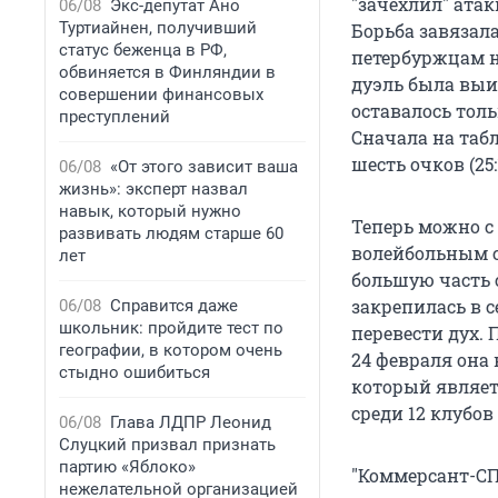
"зачехлил" атаки
06/08
Экс-депутат Ано
Туртиайнен, получивший
Борьба завязала
статус беженца в РФ,
петербуржцам на
обвиняется в Финляндии в
дуэль была выиг
совершении финансовых
оставалось тол
преступлений
Сначала на табл
шесть очков (25:
06/08
«От этого зависит ваша
жизнь»: эксперт назвал
навык, который нужно
Теперь можно с
развивать людям старше 60
волейбольным 
лет
большую часть с
закрепилась в 
06/08
Справится даже
школьник: пройдите тест по
перевести дух. 
географии, в котором очень
24 февраля она
стыдно ошибиться
который являет
среди 12 клубов
06/08
Глава ЛДПР Леонид
Слуцкий призвал признать
партию «Яблоко»
"Коммерсант-СП
нежелательной организацией