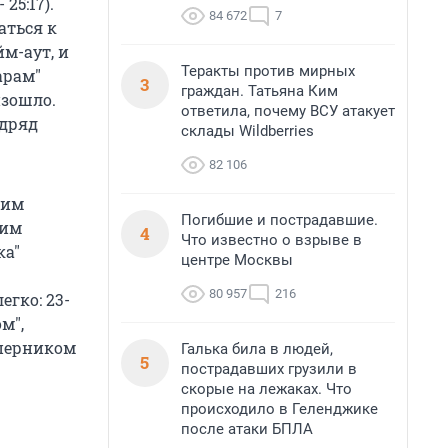
25:17).
84 672
7
аться к
йм-аут, и
Теракты против мирных
арам"
3
граждан. Татьяна Ким
изошло.
ответила, почему ВСУ атакует
одряд
склады Wildberries
82 106
шим
Погибшие и пострадавшие.
шим
4
Что известно о взрыве в
ка"
центре Москвы
80 957
216
егко: 23-
м",
оперником
Галька била в людей,
5
пострадавших грузили в
скорые на лежаках. Что
происходило в Геленджике
после атаки БПЛА