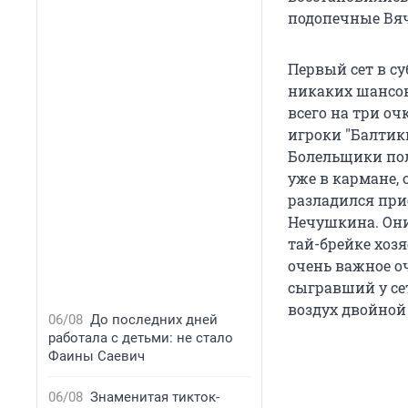
подопечные Вяч
Первый сет в су
никаких шансов
всего на три оч
игроки "Балтик
Болельщики пол
уже в кармане,
разладился при
Нечушкина. Они о
тай-брейке хозяе
очень важное о
сыгравший у се
воздух двойной 
06/08
До последних дней
работала с детьми: не стало
Фаины Саевич
06/08
Знаменитая тикток-