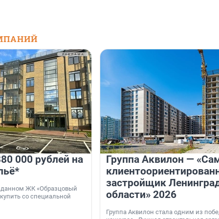
МПАНИЙ
80 000 рублей на
Группа Аквилон — «Са
льё*
клиентоориентирован
застройщик Ленингра
 сданном ЖК «Образцовый
области» 2026
 купить со специальной
Группа Аквилон стала одним из поб