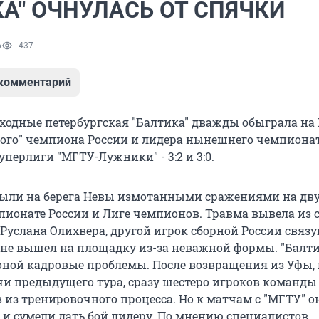
КА" ОЧНУЛАСЬ ОТ СПЯЧКИ
6
437
 комментарий
одные петербургская "Балтика" дважды обыграла на
ого" чемпиона России и лидера нынешнего чемпиона
перлиги "МГТУ-Лужники" - 3:2 и 3:0.
ыли на берега Невы измотанными сражениями на дв
мпионате России и Лиге чемпионов. Травма вывела из 
 Руслана Олихвера, другой игрок сборной России свя
не вышел на площадку из-за неважной формы. "Балти
оной кадровые проблемы. После возвращения из Уфы, 
чи предыдущего тура, сразу шестеро игроков команды
 из тренировочного процесса. Но к матчам с "МГТУ" о
 и сумели дать бой лидеру. По мнению специалистов,