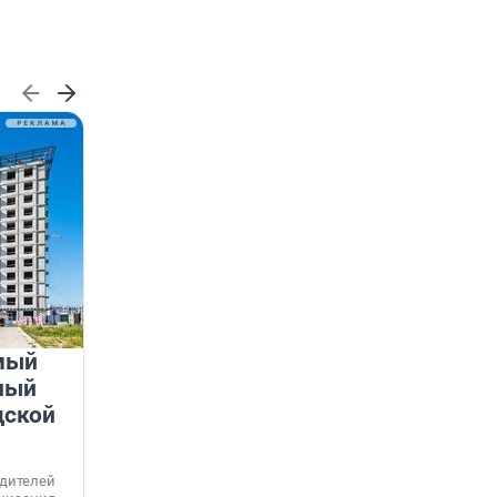
мый
«Лучший проект КРТ»
ный
Ленобласти — микрорайон
дской
«Город Звёзд»
Победителем профессионального конкурса
«Лучшая строительная организация 2025 года»
едителей
в номинации «За лучший проект комплексного