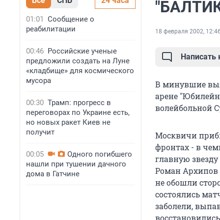
Все
СПБ
24 часа
"БАЛТИ
01:01
Сообщение о
реабилитации
18 февраля 2002, 12:4
00:46
Российские ученые
Написать
предложили создать на Луне
«кладбище» для космического
мусора
В минувшие вых
арене "Юбилейн
00:30
Трамп: прогресс в
волейбольной Су
переговорах по Украине есть,
но новых ракет Киев не
получит
Москвичи приб
фронтах - в че
00:05
Одного погибшего
главную звезду
нашли при тушении дачного
Роман Архипов 
дома в Гатчине
не обошли стор
состоялись мат
заболели, выпав
восстановились