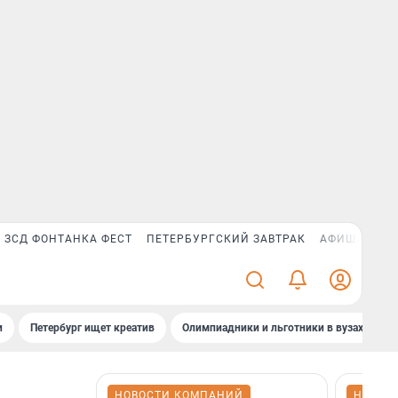
ЗСД ФОНТАНКА ФЕСТ
ПЕТЕРБУРГСКИЙ ЗАВТРАК
АФИША PLUS
и
Петербург ищет креатив
Олимпиадники и льготники в вузах СПб
НОВОСТИ КОМПАНИЙ
НОВОС