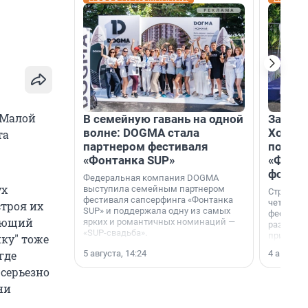
 Малой
В семейную гавань на одной
Зажгли
волне: DOGMA стала
Холдин
та
партнером фестиваля
посети
«Фонтанка SUP»
«Фонта
фотоз
Федеральная компания DOGMA
ух
выступила семейным партнером
Строител
фестиваля сапсерфинга «Фонтанка
четверты
строя их
SUP» и поддержала одну из самых
фестивал
зующий
ярких и романтичных номинаций —
раз комп
«SUP-свадьба».
привезти
ку" тоже
и подари
5 августа, 14:24
4 августа,
где
посетите
необычно
 серьезно
ни