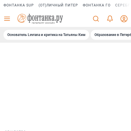
ФОНТАНКА SUP
(ОТ)ЛИЧНЫЙ ПИТЕР
ФОНТАНКА ГО
СЕРЕБР
Основатель Levrana и критика на Татьяны Ким
Образование в Петер