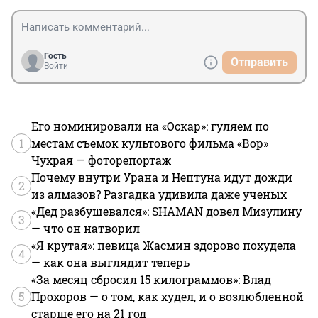
Гость
Отправить
Войти
Его номинировали на «Оскар»: гуляем по
1
местам съемок культового фильма «Вор»
Чухрая — фоторепортаж
Почему внутри Урана и Нептуна идут дожди
2
из алмазов? Разгадка удивила даже ученых
«Дед разбушевался»: SHAMAN довел Мизулину
3
— что он натворил
«Я крутая»: певица Жасмин здорово похудела
4
— как она выглядит теперь
«За месяц сбросил 15 килограммов»: Влад
5
Прохоров — о том, как худел, и о возлюбленной
старше его на 21 год