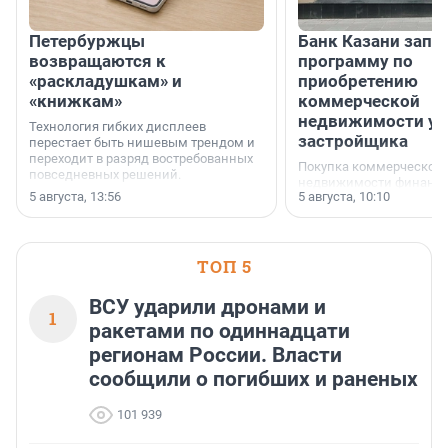
Петербуржцы
Банк Казани запу
возвращаются к
программу по
«раскладушкам» и
приобретению
«книжкам»
коммерческой
недвижимости у
Технология гибких дисплеев
застройщика
перестает быть нишевым трендом и
переходит в разряд востребованных
Покупка коммерческой
повседневных решений.
недвижимости финанс
5 августа, 13:56
5 августа, 10:10
инструмент, доступный
предпринимателей. Буд
офис, склад, торговое 
или готовый арендный 
ТОП 5
успех сделки зависит о
выбора объекта и грамо
финансирования.
ВСУ ударили дронами и
1
ракетами по одиннадцати
регионам России. Власти
сообщили о погибших и раненых
101 939