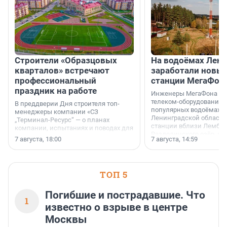
Строители «Образцовых
На водоёмах Лен
кварталов» встречают
заработали новы
профессиональный
станции МегаФон
праздник на работе
Инженеры МегаФона ус
телеком-оборудование 
В преддверии Дня строителя топ-
популярных водоёмах
менеджеры компании «СЗ
Ленинградской области
„Терминал-Ресурс“ — о планах
станции вблизи Лембол
компании, испытаниях и поводах для
Раздолинского озёр, а 
осторожного оптимизма.
7 августа, 18:00
7 августа, 14:59
недалеко от Большого Т
водопада.
ТОП 5
Погибшие и пострадавшие. Что
1
известно о взрыве в центре
Москвы