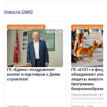
Новости СМИ2
НОВОСТИ КОМПАНИЙ
НОВОСТИ КОМПАНИ
ГК «Едино» поздравляет
ГК «А101» и фонд
коллег и партнёров с Днём
объединяют усил
строителя!
защиты животных
программы
биоразнообразия
Группа компаний «А101»
Благотворительный фо
бездомным животным 
заключили соглашение
7 августа, 13:41
6 августа, 12:26