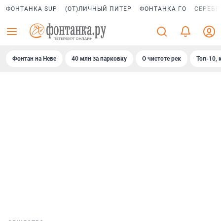
ФОНТАНКА SUP
(ОТ)ЛИЧНЫЙ ПИТЕР
ФОНТАНКА ГО
СЕРЕБР
Фонтан на Неве
40 млн за парковку
О чистоте рек
Топ-10, 