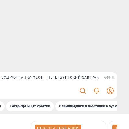
ЗСД ФОНТАНКА ФЕСТ
ПЕТЕРБУРГСКИЙ ЗАВТРАК
АФИША PLUS
и
Петербург ищет креатив
Олимпиадники и льготники в вузах СПб
НОВОСТИ КОМПАНИЙ
НОВОС