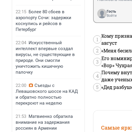
22:15
Более 80 сбоев в
Гость
Войти
аэропорту Сочи: задержки
коснулись и рейсов в
Петербург
Кому призна
1
август
22:04
Искусственный
интеллект впервые создал
2
«Меня бесил
вирусы, не существующие в
Его номинир
природе. Они смогли
3
«Вор» Чухра
уничтожить кишечную
Почему внут
палочку
4
даже учены
22:00
Съезды с
5
«Дед разбуш
Левашовского шоссе на КАД
и обратно полностью
перекроют на неделю
21:53
Матвиенко обратила
внимание на задержания
Самые ярки
россиян в Армении