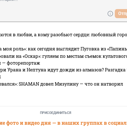
Отп
ются в любви, а кому разобьют сердце: любовный гор
а моя роль»: как сегодня выглядит Пуговка из «Папин
овали на «Оскар»: гуляем по местам съемок культово
я — фоторепортаж
ри Урана и Нептуна идут дожди из алмазов? Разгадка
х
евался»: SHAMAN довел Мизулину — что он натворил
ПРИСОЕДИНИТЬСЯ
е фото и видео дня — в наших группах в социа