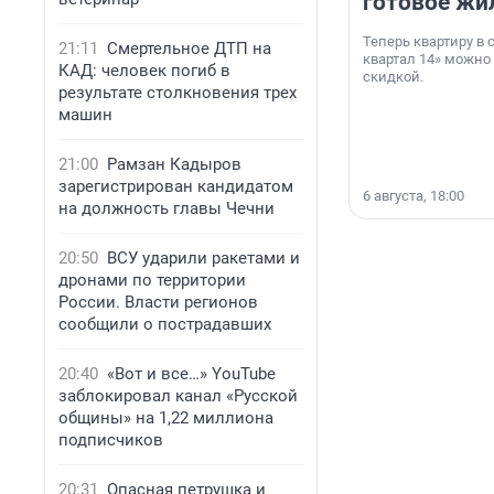
готовое жи
Теперь квартиру в
21:11
Смертельное ДТП на
квартал 14» можно
КАД: человек погиб в
скидкой.
результате столкновения трех
машин
21:00
Рамзан Кадыров
зарегистрирован кандидатом
6 августа, 18:00
на должность главы Чечни
20:50
ВСУ ударили ракетами и
дронами по территории
России. Власти регионов
сообщили о пострадавших
20:40
«Вот и все…» YouTube
заблокировал канал «Русской
общины» на 1,22 миллиона
подписчиков
20:31
Опасная петрушка и