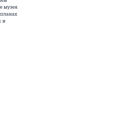
е музея
 планах
к и