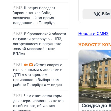
21:42
Швеция передаст
Украине танкер Caffa,
ВКо
захваченный во время
следования в Петербург
Новости СМИ2
21:32
В Ярославской области
потушили резервуары НПЗ,
загоревшиеся в результате
НОВОСТИ КО
«самой массовой атаки
БПЛА»
21:31
«Стоит скорая с
включенными мигалками»:
ДТП с мотоциклом
произошло в Выборгском
районе Петербурга — видео
21:21
Чем отличается корм
для стерилизованных котов
Скидка до 8
от обычного, объясняет
ветеринар