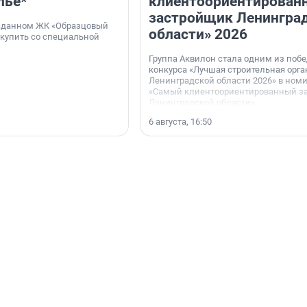
льё*
клиентоориентирован
застройщик Ленингра
 сданном ЖК «Образцовый
области» 2026
 купить со специальной
Группа Аквилон стала одним из поб
конкурса «Лучшая строительная орг
Ленинградской области 2026» в ном
«Самый клиентоориентированный з
Ленинградской области».
6 августа, 16:50