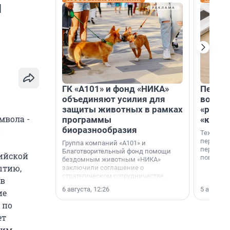
й
ГК «А101» и фонд «НИКА»
Петер
объединяют усилия для
возвр
защиты животных в рамках
«раскл
мвола -
программы
«книж
биоразнообразия
й
Технолог
перестае
Группа компаний «А101» и
переходи
Благотворительный фонд помощи
сийской
повседне
бездомным животным «НИКА»
ытию,
заключили соглашение о
стратегическом сотрудничестве.
ов
6 августа, 12:26
5 августа,
ие
 по
ет
тим