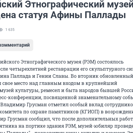
йский Этнографический музе
ена статуя Афины Паллады
1 635
 комментарий
сийского Этнографического музея (РЭМ) состоялось
сле четырехлетней реставрации его скульптурного си
на Паллада и Гении Славы. Во вторник обновленны
 свое место над главным входом в крупнейший
музей культуры, ремесел и быта народов бывшей Рос
есс-конференции, посвященной знаменательному соб
 Владимир Грусман отметил особый вклад сотрудник
 комитета по охране памятников (КГИОП) в возрожден
р Грусман сообщил, что после дополнительных работ
тника на портике здания РЭМ, музей-юбиляр провед
ы Паллады" - покровительницы культур и ремесел. Э