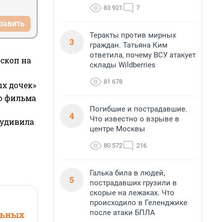
83 921
7
равить
Теракты против мирных
3
граждан. Татьяна Ким
ответила, почему ВСУ атакует
оскоп на
склады Wildberries
81 678
ых дочек»
го фильма
Погибшие и пострадавшие.
4
Что известно о взрыве в
 удивила
центре Москвы
80 572
216
Галька била в людей,
5
пострадавших грузили в
скорые на лежаках. Что
происходило в Геленджике
после атаки БПЛА
льных