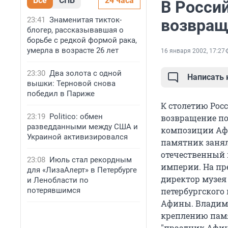
Все
СПБ
24 часа
В Росси
23:41
Знаменитая тикток-
возвращ
блогер, рассказывавшая о
борьбе с редкой формой рака,
умерла в возрасте 26 лет
16 января 2002, 17:27
23:30
Два золота с одной
Написать
вышки: Терновой снова
победил в Париже
К столетию Рос
23:19
Politico: обмен
возвращение по
разведданными между США и
композиции Афи
Украиной активизировался
памятник занял
отечественный 
23:08
Июль стал рекордным
империи. На пр
для «ЛизаАлерт» в Петербурге
директор музея
и Ленобласти по
потерявшимся
петербургского
Афины. Владими
креплению памя
"праздник Афин