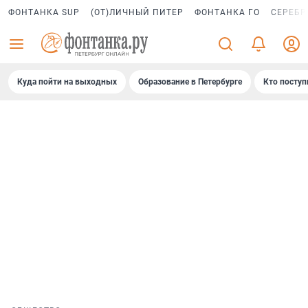
ФОНТАНКА SUP
(ОТ)ЛИЧНЫЙ ПИТЕР
ФОНТАНКА ГО
СЕРЕБР
Куда пойти на выходных
Образование в Петербурге
Кто поступ