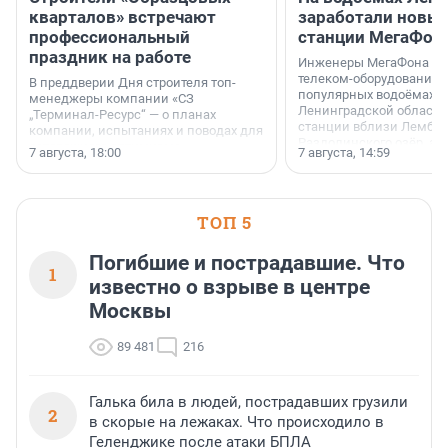
кварталов» встречают
заработали новы
профессиональный
станции МегаФон
праздник на работе
Инженеры МегаФона ус
телеком-оборудование 
В преддверии Дня строителя топ-
популярных водоёмах
менеджеры компании «СЗ
Ленинградской области
„Терминал-Ресурс“ — о планах
станции вблизи Лембол
компании, испытаниях и поводах для
Раздолинского озёр, а 
осторожного оптимизма.
7 августа, 18:00
7 августа, 14:59
недалеко от Большого Т
водопада.
ТОП 5
Погибшие и пострадавшие. Что
1
известно о взрыве в центре
Москвы
89 481
216
Галька била в людей, пострадавших грузили
2
в скорые на лежаках. Что происходило в
Геленджике после атаки БПЛА