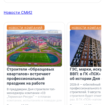
Новости СМИ2
НОВОСТИ КОМПАНИЙ
НОВОСТИ КОМПАНИ
Строители «Образцовых
ГЭС, марки, искус
кварталов» встречают
ВВП: в ГК «ПСК» р
профессиональный
об истории Дня с
праздник на работе
2026-й — юбилейный го
профессионального пр
В преддверии Дня строителя топ-
строителей. 9 августа 2
менеджеры компании «СЗ
строителя будет отмечат
„Терминал-Ресурс“ — о планах
раз. В ГК «ПСК» напомни
компании, испытаниях и поводах для
появился праздник и к
осторожного оптимизма.