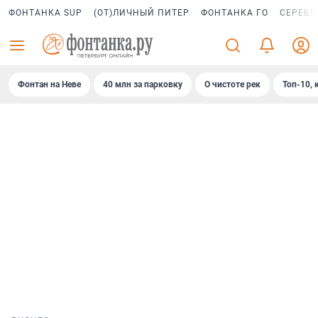
ФОНТАНКА SUP
(ОТ)ЛИЧНЫЙ ПИТЕР
ФОНТАНКА ГО
СЕРЕБР
Фонтан на Неве
40 млн за парковку
О чистоте рек
Топ-10, 