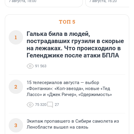
7 августа, 18:00
7 августа, 16:20
поменялась роль строит
ТОП 5
Галька била в людей,
1
пострадавших грузили в скорые
на лежаках. Что происходило в
Геленджике после атаки БПЛА
91 563
15 телесериалов августа — выбор
2
«Фонтанки»: «Коп-звезда», новые «Тед
Лассо» и «Джек Ричер», «Одержимость»
75 320
27
Экипаж пропавшего в Сибири самолета из
3
Ленобласти вышел на связь