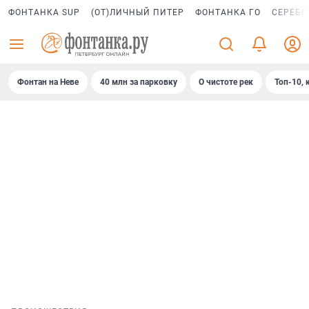
ФОНТАНКА SUP
(ОТ)ЛИЧНЫЙ ПИТЕР
ФОНТАНКА ГО
СЕРЕБР
Фонтан на Неве
40 млн за парковку
О чистоте рек
Топ-10, 