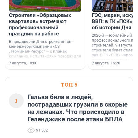
Строители «Образцовых
ГЭС, марки, искус
кварталов» встречают
ВВП: в ГК «ПСК» р
профессиональный
об истории Дня с
праздник на работе
2026-й — юбилейный го
профессионального пр
В преддверии Дня строителя топ-
строителей. 9 августа 2
менеджеры компании «СЗ
строителя будет отмечат
„Терминал-Ресурс“ — о планах
раз. В ГК «ПСК» напомни
компании, испытаниях и поводах для
появился праздник и к
осторожного оптимизма.
7 августа, 18:00
7 августа, 16:20
поменялась роль строит
ТОП 5
Галька била в людей,
1
пострадавших грузили в скорые
на лежаках. Что происходило в
Геленджике после атаки БПЛА
91 532