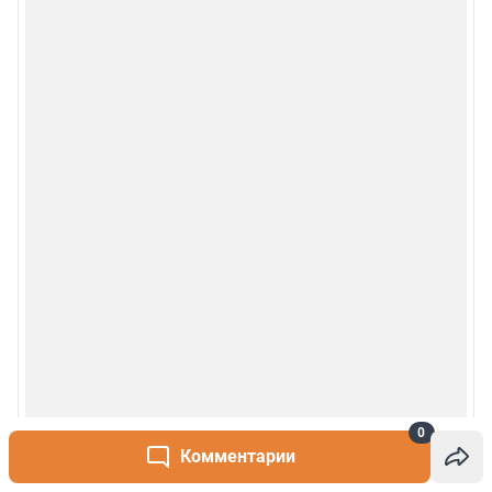
Наши награды
© 2000-2026 Фонтанка.Ру
Свидетельство Роскомнадзора ЭЛ № ФС 77-66333 от 14.07.2016
© ООО «Интернет Технологии»
0
Комментарии