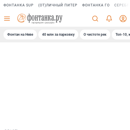
ФОНТАНКА SUP
(ОТ)ЛИЧНЫЙ ПИТЕР
ФОНТАНКА ГО
СЕРЕБР
Фонтан на Неве
40 млн за парковку
О чистоте рек
Топ-10, 