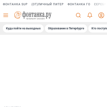
ФОНТАНКА SUP
(ОТ)ЛИЧНЫЙ ПИТЕР
ФОНТАНКА ГО
СЕРЕБР
Куда пойти на выходных
Образование в Петербурге
Кто поступ