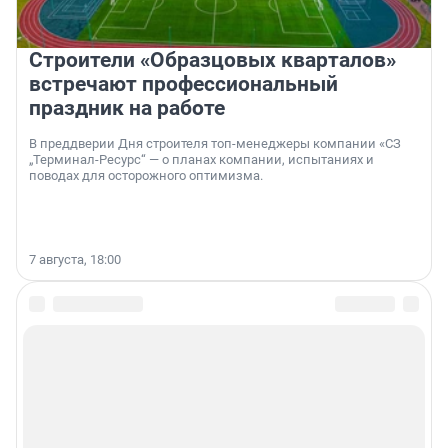
Строители «Образцовых кварталов»
встречают профессиональный
праздник на работе
В преддверии Дня строителя топ-менеджеры компании «СЗ
„Терминал-Ресурс“ — о планах компании, испытаниях и
поводах для осторожного оптимизма.
7 августа, 18:00