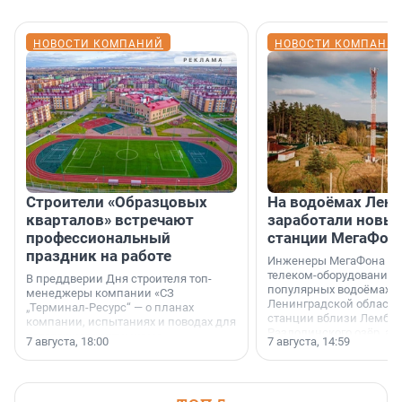
НОВОСТИ КОМПАНИЙ
НОВОСТИ КОМПАНИ
Строители «Образцовых
На водоёмах Лен
кварталов» встречают
заработали новы
профессиональный
станции МегаФон
праздник на работе
Инженеры МегаФона ус
телеком-оборудование 
В преддверии Дня строителя топ-
популярных водоёмах
менеджеры компании «СЗ
Ленинградской области
„Терминал-Ресурс“ — о планах
станции вблизи Лембол
компании, испытаниях и поводах для
Раздолинского озёр, а 
осторожного оптимизма.
7 августа, 18:00
7 августа, 14:59
недалеко от Большого Т
водопада.