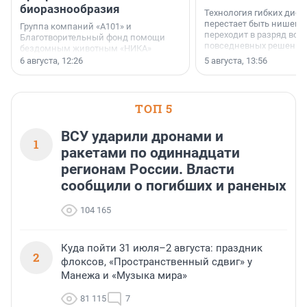
биоразнообразия
Технология гибких дисп
перестает быть нишевы
Группа компаний «А101» и
переходит в разряд вос
Благотворительный фонд помощи
повседневных решений
бездомным животным «НИКА»
заключили соглашение о
6 августа, 12:26
5 августа, 13:56
стратегическом сотрудничестве.
ТОП 5
ВСУ ударили дронами и
1
ракетами по одиннадцати
регионам России. Власти
сообщили о погибших и раненых
104 165
Куда пойти 31 июля–2 августа: праздник
2
флоксов, «Пространственный сдвиг» у
Манежа и «Музыка мира»
81 115
7