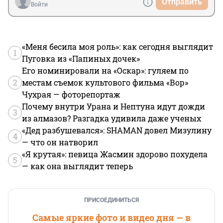
Отправить
Войти
«Меня бесила моя роль»: как сегодня выглядит
1
Пуговка из «Папиных дочек»
Его номинировали на «Оскар»: гуляем по
2
местам съемок культового фильма «Вор»
Чухрая — фоторепортаж
Почему внутри Урана и Нептуна идут дожди
3
из алмазов? Разгадка удивила даже ученых
«Дед разбушевался»: SHAMAN довел Мизулину
4
— что он натворил
«Я крутая»: певица Жасмин здорово похудела
5
— как она выглядит теперь
ПРИСОЕДИНИТЬСЯ
Самые яркие фото и видео дня — в