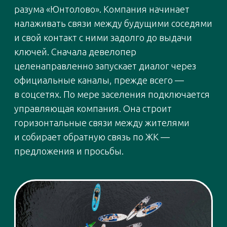
с мужем сразу почувствовали себя как
дома. Пошли гулять в заказник,
оказались наедине с природой,
но одновременно в городской среде,
и поняли: это именно то, что
им необходимо.
Переезд в «Юнтолово» мама двоих
сыновей называет одним из лучших
решений семьи. Рядом со старой
квартирой на пересечении Туристкой
улицы и Богатырского проспекта
во дворе была одна старенькая
качелька, две скамейки с парой кустов
и кольцевая парковка, на которой
к тому же никогда не было места.
В экорайоне же настоящее раздолье
для ребят любого возраста: огромное
количество игровых площадок —
в каждом дворе и на любой вкус;
велодорожки, оборудование для
занятий спортом, много зелени.
И никаких автомобилей во дворах —