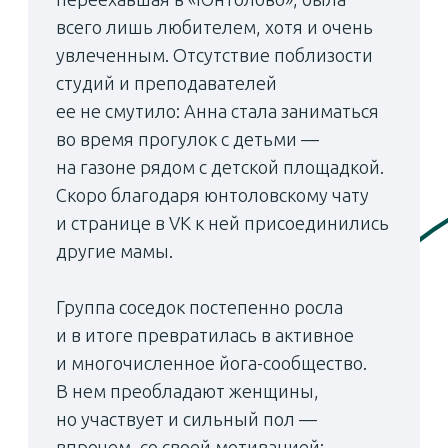
— Почему йога так
популярна среди юнтоловцев?