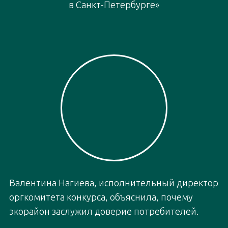
рекреационные зоны, пешеходные и
веломаршруты, места для отдыха, —
объясняет директор проекта Алексей
Медведев. — По мере развития
сообщества возник запрос на более
специализированную спортивную
инфраструктуру. В ответ были
реализованы такие объекты, как скейт-
площадка с памп-треком и рампой,
шатер для занятий йогой и лечебной
физкультурой, а также стадион в
Центральном парке. Предметом
особой гордости стал гребной клуб
«Причал’Ю» в акватории реки
Юнтоловка — прямо на территории
нашего жилого комплекса. Здесь
можно заниматься и классическими
видами гребного спорта, и йогой на
сапах. Каждый год у нас проходят
соревнования, в которых участвуют не
только юнтоловчане, но и спортсмены
из разных городов России. Все этим