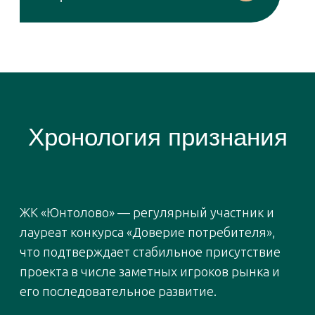
поля, где можно не только набегаться
вдоволь, но и обнаружить что-то
неожиданное, например, лосиные
рога. Вместе они отправляются
в автопутешествия: например,
до исторического Петровского пруда.
А вот на Сестрорецкое болото
Екатерина ездит летом вместе
с мужем, чтобы встретить рассвет
и полюбоваться туманом. От
«Юнтолово» — 25 минут на машине.