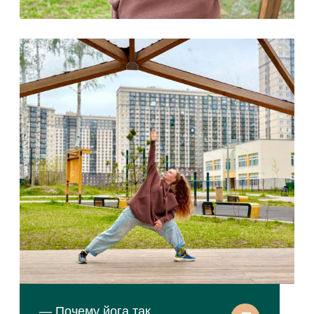
«Главстрой Санкт-Петербург» — постоянный
союзник и отчасти создатель коллективного
разума «Юнтолово». Компания начинает
налаживать связи между будущими соседями
и свой контакт с ними задолго до выдачи
ключей. Сначала девелопер
целенаправленно запускает диалог через
официальные каналы, прежде всего —
в соцсетях. По мере заселения подключается
управляющая компания. Она строит
горизонтальные связи между жителями
и собирает обратную связь по ЖК —
предложения и просьбы.