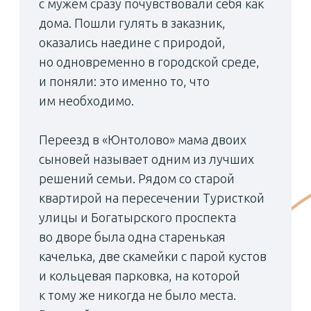
Системное развитие «Юнтолово» включает
поэтапное формирование социальной
инфраструктуры. Первый корпус школы №
428 принял учеников в 2018 году, а в 2020-м
на ее базе при поддержке девелопера
открылся центр изучения цифровых
технологий «Техноспейс».
Еще через два года начал работу второй
корпус, что позволило создать полноценный
образовательный кластер. Всего
к настоящему моменту в «Юнтолово»
работают четыре детских сада с бассейнами
и две школы под одним номером. На этапе
строительства — еще два садика, школа,
а осенью откроется новая
многопрофильная поликлиника для
взрослых и детей.