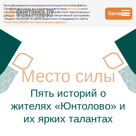
На информационном ресурсе используются cookie-файлы.
Оставаясь на сайте, вы подтверждаете свое
согласие
на их
использование и
соглашаетесь
с обработкой персональных
Согласен
данных, собираемых посредством метрической программы
«Яндекс Метрика», в целях аналитики посещаемости сайта.
Политика обработки персональных данных
Место силы
Пять историй о
жителях «Юнтолово» и
их ярких талантах