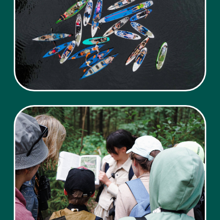
это для Оксаны означает, в первую
очередь, безопасность детей.
Сейчас наша героиня «работает
мамой» полный день. Список дел
выглядит бесконечным: домашние
заботы, прогулки, кружки, визиты
к врачам и многое другое. Но однажды
в ее плотном графике появились
стихи.