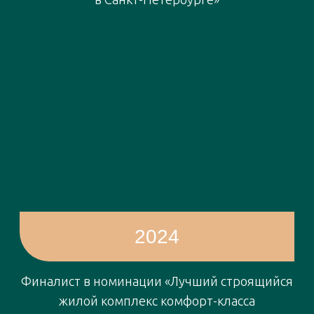
Умение слушать
Создавая в «Юнтолово» новые точки
притяжения, «Главстрой Санкт-Петербург»
учитывает запросы жителей. С пожеланиями
работают системно, наполняя с их помощью
заранее предусмотренную универсальную
среду.
— Сначала был сформирован базовый
каркас общественных пространств: