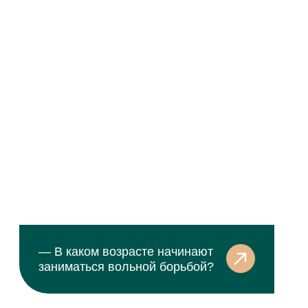
Кстати, «Доверие потребителя» —
далеко не единственная премия,
подтвердившая успех жилого
комплекса. Благодаря жителям
и их любви к экорайону, «Юнтолово»
становился финалистом
и победителем в более чем 35
конкурсах и рейтингах.
Интересный человек