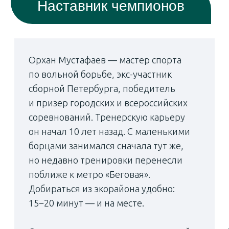
Финалист в номинации «Лучший строящийся
жилой комплекс комфорт-класса
в Санкт-Петербурге»
Валентина Нагиева, исполнительный директор
оргкомитета конкурса, объяснила, почему
экорайон заслужил доверие потребителей.
— Во-первых, людей всегда
привлекает долгосрочная стратегия