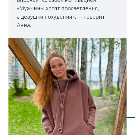
— Как в экорайоне
появился йога-шатер?
Технология
добрососедства