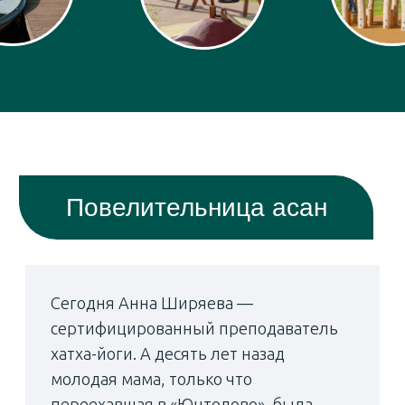
Группа соседок постепенно росла
и в итоге превратилась в активное
и многочисленное йога-сообщество.
В нем преобладают женщины,
но участвует и сильный пол —
впрочем, со своей мотивацией:
«Мужчины хотят просветления,
а девушки похудения», — говорит
Анна.