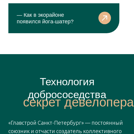
Так что уникальное сообщество юнтоловских
соседей — вовсе не счастливая случайность.
Его можно сравнить с ветвистым деревом,
которое не проклюнулось сквозь асфальт
вопреки всему, а было заботливо выращено
в хорошо организованном парке.
Поэтическая мама
Оксана Бушковская признается:
впервые приехав в «Юнтолово», они