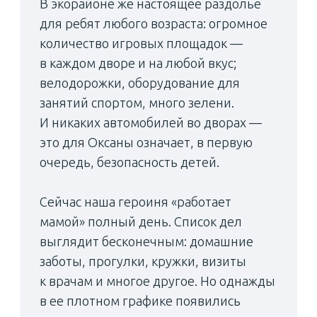
Наставник чемпионов
Орхан Мустафаев — мастер спорта
по вольной борьбе, экс-участник
сборной Петербурга, победитель