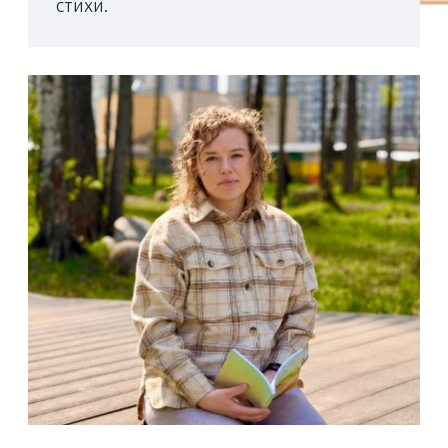
и призер городских и всероссийских
соревнований. Тренерскую карьеру
он начал 10 лет назад. С маленькими
борцами занимался сначала тут же,
но недавно тренировки перенесли
поближе к метро «Беговая».
Добираться из экорайона удобно:
15−20 минут — и на месте.
Орхан по достоинству оценил новый
юнтоловский стадион: можно
заниматься на свежем воздухе, играть
в футбол, проводить пробежки.
Тренажеры на местных площадках,
на взгляд профессионала, подходят
скорее для умеренных нагрузок —
детям или людям за сорок. Но всегда
можно найти оборудование для
активных занятий: турники, брусья,
перекладины, причем сразу
в нескольких частях района. Отдельно
Орхан упомянул столы для пинг-