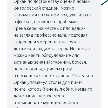
развития территории. Единый
девелопер проекта в таком случае
обеспечивает целостность концепции,
стабильные стандарты качества
и последовательность реализации
всех этапов. Во-вторых, важным
фактором становится синхронное
развитие жилья и инфраструктуры,
когда последовательно вводятся
в эксплуатацию школы, детские сады
и общественные пространства. Это
также повышает уровень доверия
к заявленным планам и снижает риски
для покупателей. В-третьих, значимую
роль играет прозрачность
коммуникации и накопленная
репутация девелопера. Регулярное
участие таких проектов
в профессиональных конкурсах,
открытость к диалогу с жителями
и подтвержденные сроки реализации
формируют устойчивое восприятие