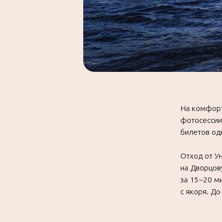
Отход от Универси
на Дворцовую набе
за 15−20 минут — 
с якоря. До встречи