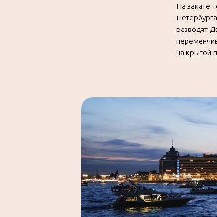
На комфортабельн
фотосессии все вре
билетов одним зак