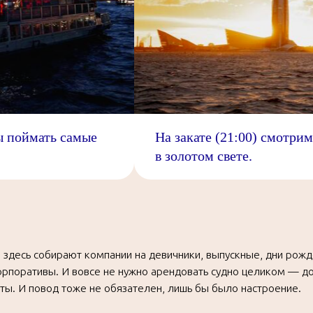
 собирают компании на девичники, выпускные, дни рождения
ы поймать самые
На закате (21:00) смотри
ивы. И вовсе не нужно арендовать судно целиком — достаточно
в золотом свете.
повод тоже не обязателен, лишь бы было настроение.
д выходит в залив, чтобы дать гостям полюбоваться видами нового
а города с воды. После полуночи с палубы можно увидеть, как
й, Троицкий и Литейный мосты, и пройти под ними. Даже если
рская погода подведет, танцы под дождем только по желанию:
удет уютно и весело.