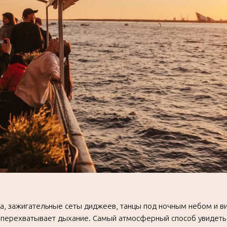
гательные сеты диджеев, танцы под ночным небом и виды,
атывает дыхание. Самый атмосферный способ увидеть
убы теплохода, под ритм музыки и плеск воды.