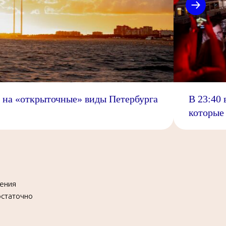
м на «открыточные» виды Петербурга
В 23:40 
которые