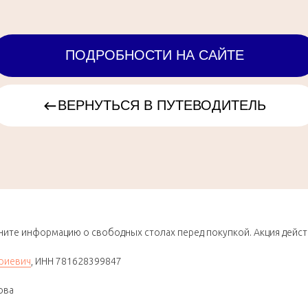
ите информацию о свободных столах перед покупкой. Акция действу
риевич
, ИНН 781628399847
ова