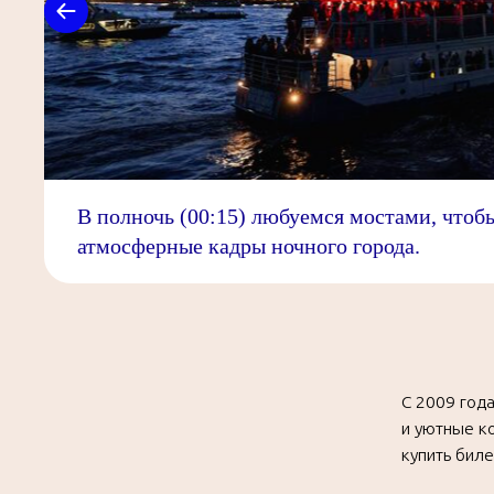
С 2009 года здесь
В полночь (00:15) любуемся мостами, чтоб
и уютные корпорат
атмосферные кадры ночного города.
купить билеты. И 
На закате теплохо
Петербурга и центр
разводят Дворцовы
переменчивая пите
на крытой палубе б