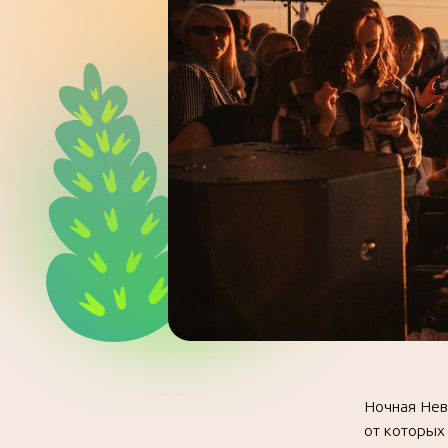
Ночная Нева, зажи
от которых перехв
Петербург — с пал