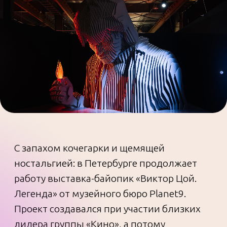
С запахом кочегарки и щемящей
ностальгией: в Петербурге продолжает
работу выставка-байопик «Виктор Цой.
Легенда» от музейного бюро Planet9.
Проект создавался при участии близких
лидера группы «Кино», а потому
получился искренним и пронзительным.