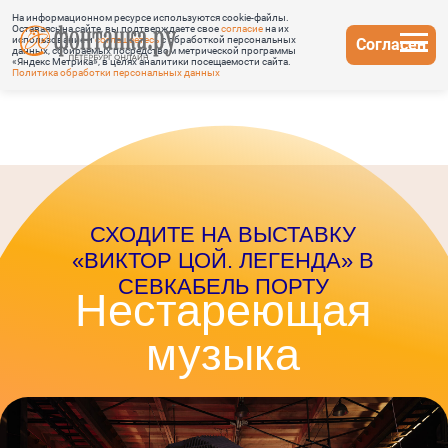
На информационном ресурсе используются cookie-файлы.
Оставаясь на сайте, вы подтверждаете свое
согласие
на их
использование и
соглашаетесь
с обработкой персональных
Согласен
данных, собираемых посредством метрической программы
«Яндекс Метрика», в целях аналитики посещаемости сайта.
Политика обработки персональных данных
СХОДИТЕ НА ВЫСТАВКУ
«ВИКТОР ЦОЙ. ЛЕГЕНДА» В
СЕВКАБЕЛЬ ПОРТУ
Нестареющая
музыка