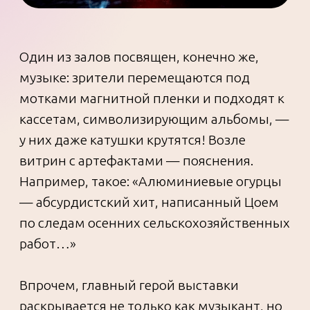
Кстати, для детей есть отдельный
маршрут, основанный на книге «Цой.
История рок-звезды в буквах и
картинках».
Выставка (12+) работает до 27 сентября
2026 года. Билеты и расписание —
на
сайте
.
УЗНАТЬ БОЛЬШЕ
ВЕРНУТЬСЯ В ПУТЕВОДИТЕЛЬ