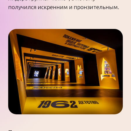
Посетители изучают экспозицию с
аудиогидом в виде магнитофонной
кассеты: песни «Кино» сменяют друг друга
по мере перехода из зала в зал. В
пространстве «Камчатка» даже воссоздан
запах кочегарки — спасибо парфюмерам.
В аутентичных телефонных будках можно
услышать голос Цоя из фильма «Игла».
Финальный зал встречает
видеопроекциями и записью песни
«Последний герой» со стадионного
концерта группы «Кино».