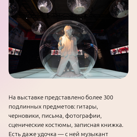
Один из залов посвящен, конечно же,
музыке: зрители перемещаются под
мотками магнитной пленки и подходят к
кассетам, символизирующим альбомы, —
у них даже катушки крутятся! Возле
витрин с артефактами — пояснения.
Например, такое: «Алюминиевые огурцы
— абсурдистский хит, написанный Цоем
по следам осенних сельскохозяйственных
работ…»
Впрочем, главный герой выставки
раскрывается не только как музыкант, но