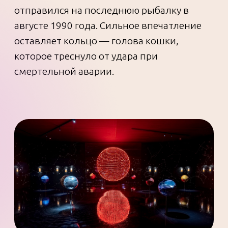
и как актёр, и как самобытный художник.
Изобразительному искусству посвящен
отдельный зал, где не только сама
живопись, но даже кисти и баночки с
красками (одна из них — из-под черной
икры). А всего на выставке представлено
более 60 художественных работ Виктора
Цоя.