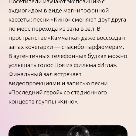
На выставке представлено более 300
подлинных предметов: гитары,
черновики, письма, фотографии,
сценические костюмы, записная книжка.
Есть даже удочка — с ней музыкант
отправился на последнюю рыбалку в
августе 1990 года. Сильное впечатление
оставляет кольцо — голова кошки,
которое треснуло от удара при
смертельной аварии.