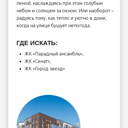
НЕДВИЖИМОСТИ» (ВХОДИТ
В ХОЛДИНГ SETL GROUP)
ОЛЬГА КОБЯКОВА:
— Такая тенденция
продиктована изменением
портрета покупателя. Мы
видим, что снижается возраст
людей, приобретающих
недвижимость, то есть выбор
делают более молодые.
Например, еще в 2020 году
доля покупателей до 20 лет,
так называемых зумеров, была
всего 9%, сейчас их уже 20%.
Это активные, творческие и
коммуникабельные люди,
которым важно пространство
для общения — например,