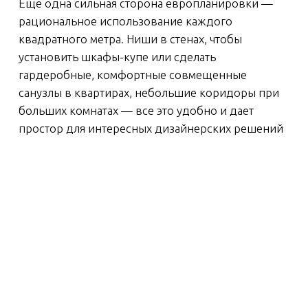
КВАРТИРЫ
КВАРТИР
С ОКНОМ
FLAT («
В ВАННОЙ
ФЛЭТ»)
ПРЕИМУЩЕСТВА:
ПРЕИМУЩЕСТВ
больше света, экономия электроэнергии,
высокие потолки до 3 
я
возможность проветривания, улучшенная
верхний этаж с хорош
вентиляция, можно посадить
влаголюбивые цветы.
КОМУ ПОДОЙДЕ
тем, кто предпочитает
КОМУ ПОДОЙДЕТ:
этажах и ощущать бол
любителям понежиться в теплой воде с
и света в квартире.
пеной, наслаждаясь при этом голубым
небом и солнцем за окном. Или наоборот –
ГДЕ ИСКАТЬ:
радуясь тому, как тепло и уютно в доме,
практически во всех 
когда на улице бушует непогода.