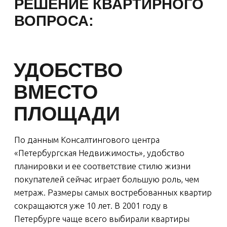
БОЛЬШИЕ КУХНИ
Средний размер:
17-18 кв. м.
Зачем:
дополнительная комната, где можно
принимать гостей.