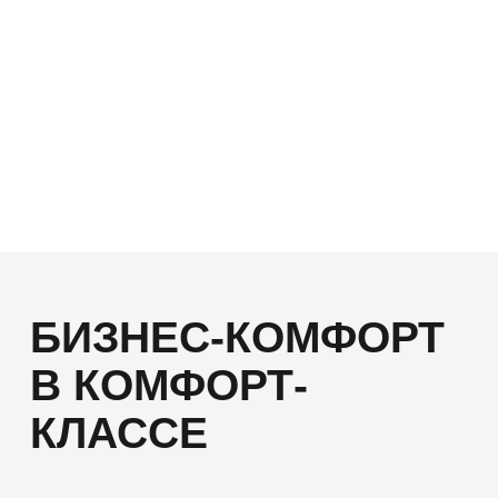
жилых комплексах Set
ГДЕ ИСКАТЬ:
ЖК «Парадный ансамбль»,
ЖК «Сенат»,
ЖК «Город звезд»
ЖК «Парадный ансамбль»
Смотреть планировки