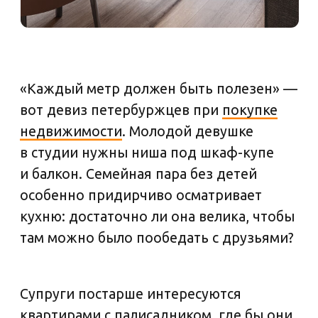
Супруги постарше интересуются
квартирами с палисадником, где бы они
вырастили цветы. Все эти люди похожи
в одном: они хотят жилье, которое
будет соответствовать их стилю жизни
и потребностям души. Именно поэтому
в современных ЖК так много квартир
с европланировкой. Долой огромные
коридоры — даешь умное зонирование.
ЧТО ТАКОЕ
ЕВРОПЛАНИРОВКА
И ЧЕМ ОНА ХОРОША
Европланировка
— это квартира с большой