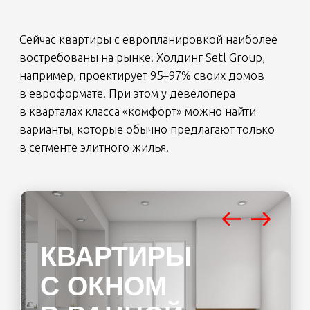
РЕШЕНИЕ КВАРТИРНОГО
ВОПРОСА:
УДОБСТВО
ВМЕСТО
ПЛОЩАДИ
По данным Консалтингового центра
«Петербургская Недвижимость», удобство
планировки и ее соответствие стилю жизни
покупателей сейчас играет большую роль, чем
метраж. Размеры самых востребованных квартир
сокращаются уже 10 лет. В 2001 году в
Петербурге чаще всего выбирали квартиры