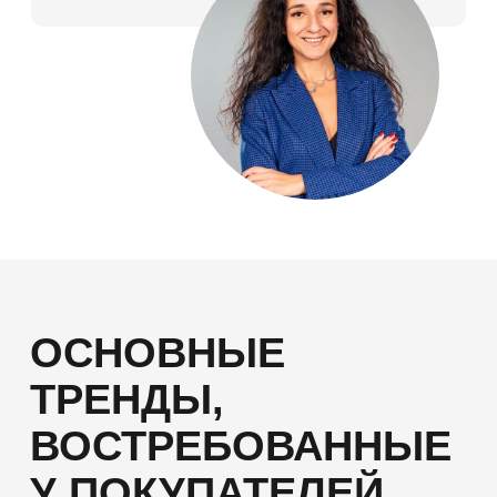
КАК КУПИТЬ
КВАРТИРУ СЕГОДНЯ
«Петербургская Недвижимость» (эксклюзивный
продавец объектов Setl Group) предлагает
привлекательные варианты приобретения
квартир: со скидкой 17%*, по специальным
ипотечным программам с процентной ставкой от
9%** или по программе семейной ипотеки со
ставкой 6%, а также — в рассрочку. Например,
можно купить жилье без переплат c
первоначальным взносом от 20%.