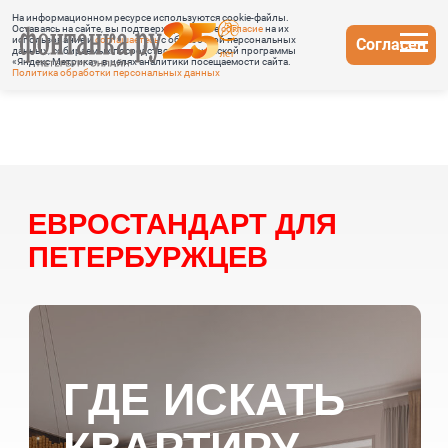
На информационном ресурсе используются cookie-файлы.
Оставаясь на сайте, вы подтверждаете свое
согласие
на их
использование и
соглашаетесь
с обработкой персональных
Согласен
данных, собираемых посредством метрической программы
«Яндекс Метрика», в целях аналитики посещаемости сайта.
Политика обработки персональных данных
ЕВРОСТАНДАРТ ДЛЯ
ПЕТЕРБУРЖЦЕВ
ГДЕ ИСКАТЬ
КВАРТИРУ
С ТЕРРАСОЙ
И БОЛЬШОЙ
КУХНЕЙ