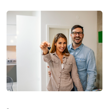
БИЗНЕС-КОМФОРТ
В КОМФОРТ-
КЛАССЕ
Сейчас квартиры с европланировкой наиболее
востребованы на рынке. Холдинг Setl Group,
например, проектирует 95−97% своих домов
в евроформате. При этом у девелопера
в кварталах класса «комфорт» можно найти
варианты, которые обычно предлагают только
в сегменте элитного жилья.