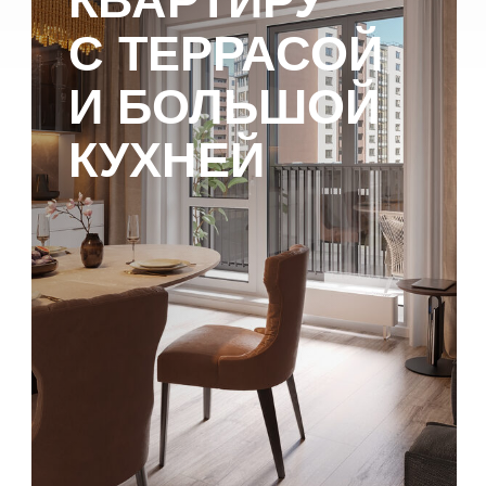
«Каждый метр должен быть полезен» —
вот девиз петербуржцев при
покупке
недвижимости
. Молодой девушке
в студии нужны ниша под шкаф-купе
и балкон. Семейная пара без детей
особенно придирчиво осматривает
кухню: достаточно ли она велика, чтобы
там можно было пообедать с друзьями?