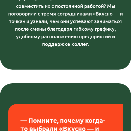
искал работу и просто увидел
объявление на билборде. А знакомые
подсказали, что в сети гибкий график,
который можно подстраивать под
учебу. Выбрал предприятие у метро
«Академическая» — это рядом и с
вузом, и с общежитием. На третьем
курсе я попал в баскетбольную
сборную «Черные Медведи —
Политех», начались тренировки и
игры. Хорошо, что спортзал тоже был
в двух шагах от работы. Иногда
бывало даже так, что я во время
смены часа на полтора уходил в
соседнее здание, чтобы
потренироваться. Потом возвращался
и дорабатывал. Я очень благодарен
старшим смены за то, что меня
отпускали.