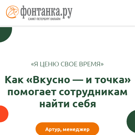
На информационном ресурсе используются cookie-файлы.
Оставаясь на сайте, вы подтверждаете свое
согласие
на их
использование и
соглашаетесь
с обработкой персональных
Согласен
данных, собираемых посредством метрической программы
«Яндекс Метрика», в целях аналитики посещаемости сайта.
Политика обработки персональных данных
«Я ЦЕНЮ СВОЕ ВРЕМЯ»
Как «Вкусно — и точка»
помогает сотрудникам
найти себя
Артур, менеджер