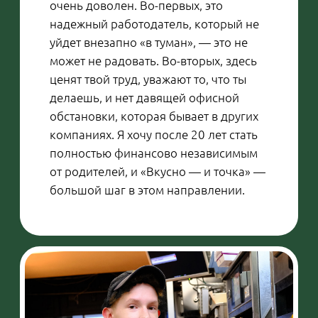
Артур:
— Если у человека есть желание, ему
обязательно помогут развиваться.
Мой друг, к примеру, тоже работает во
«Вкусно — и точка», но на другом
предприятии. Мы познакомились,
когда были обычными сотрудниками.
Я первым вырос до инструктора,
потом он. Но его раньше повысили до
менеджера, и мне пришлось
«догонять». Сейчас он на ступеньку
выше — ассистент директора. Зато я
работаю во флагманском
предприятии региона: мое — на
первом месте по товарообороту, а его
— на втором.