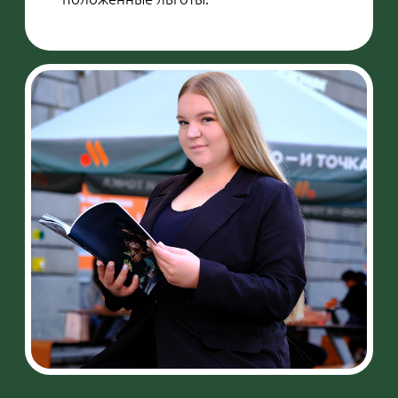
— Чем занимаетесь в
свободное время?
Артур:
— Играю за «Черных Медведей», а
еще я менеджер сборной. Организую
матчи на домашней площадке,
фотосессии, видеотрансляции,
готовлю документы. Вместе с
тренером проводим селекцию,
благодаря которой нам удалось