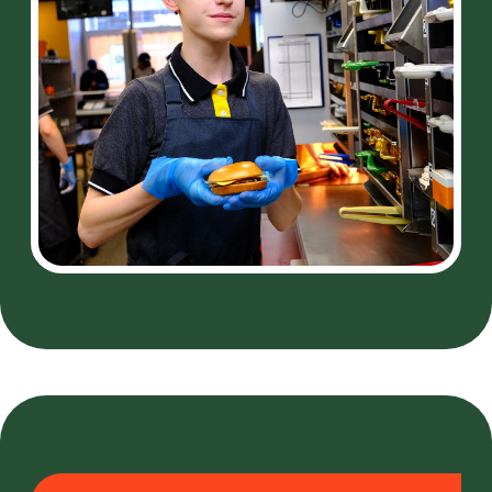
Илья:
— Во «Вкусно — и точка» мне
нравится дружеская атмосфера. Сюда
идешь не через силу, а с радостью,
потому что ожидаешь встретить
людей, которые тебе симпатичны. В
моем предприятии хороший
коллектив, все очень открытые, легко
можно заводить новые знакомства и
друзей. Выходишь на смену,