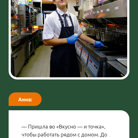
возрасту для «Вкусно — и точка»:
оказывается, здесь можно работать
уже с 15 лет. Откликнулся и остался
очень доволен. Во-первых, это
надежный работодатель, который не
уйдет внезапно «в туман», — это не
может не радовать. Во-вторых, здесь
ценят твой труд, уважают то, что ты
делаешь, и нет давящей офисной
обстановки, которая бывает в других
компаниях. Я хочу после 20 лет стать
полностью финансово независимым
от родителей, и «Вкусно — и точка» —
большой шаг в этом направлении.