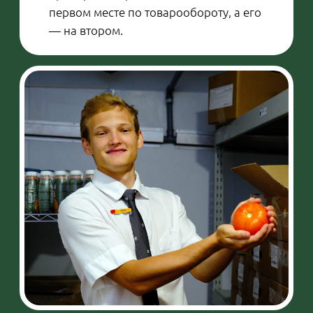
Анна:
— У меня очень сложные ногти:
покрытие, нанесенное в салоне, на
них не держалось, поэтому
приходилось делать маникюр самой.
В какой-то момент я решила
превратить хобби в бизнес —
окончила курсы и начала работать. Я
мастер однотонного гелевого
маникюра, умею рисовать френч,
использую стемпинг — это когда
рисунок наносится с помощью
металлической пластины и штампа.
Приходится постоянно следить за
трендами. Сейчас, например, на пике
популярности арочные квадратные
ногти. Что касается цветов, осенью все
сходят с ума по зеленому —
раскупают оливковые и фисташковые