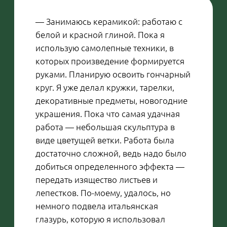
Официальное трудоустройство
с первого дня
Карьерный рост
Медкнижка, униформа и
обеды за счет компании
Оплачиваемый отпуск и больничный
Бесплатное обучение,
поддержка
наставника
Премии и дополнительные бонусы
Гибкий график
Конкурентоспособная «белая» зарплата
с регулярными выплатами два раза в
месяц