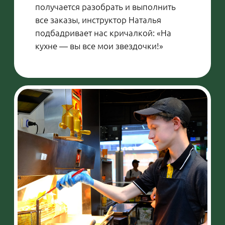
Илья:
— Занимаюсь керамикой: работаю с
белой и красной глиной. Пока я
использую самолепные техники, в
которых произведение формируется
руками. Планирую освоить гончарный
круг. Я уже делал кружки, тарелки,
декоративные предметы, новогодние
украшения. Пока что самая удачная
работа — небольшая скульптура в
виде цветущей ветки. Работа была
достаточно сложной, ведь надо было
добиться определенного эффекта —
передать изящество листьев и
лепестков. По-моему, удалось, но
немного подвела итальянская
глазурь, которую я использовал
впервые. Всегда приходится
предугадывать, как раскроется цвет
после запекания. И в этот раз краски
получились не совсем те, которые