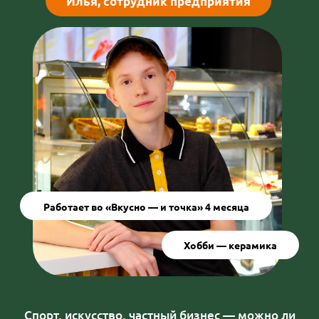
после смены благодаря гибкому графику,
удобному расположению предприятий и
поддержке коллег.
— Помните, почему когда-
то выбрали «Вкусно — и
точка»?
Артур:
— Я учился на первом курсе
Политехнического университета,