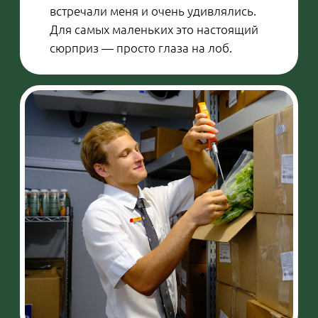
Илья:
— Да, ведь я часто рассказываю о
своем хобби. Например, сейчас я
работаю над декоративной тарелкой,
посвященной осени. Решил
изобразить реку, на ней — опавшие
листья. После все покрашу витражной
эмалью. Она полупрозрачная: если
наслоить разные цвета и запечь,
можно добиться эффекта треснувшего
стекла. Это очень красиво смотрится.