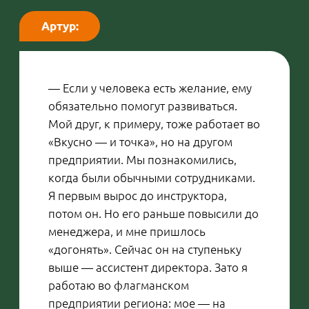
выйти в топ-4 лучших команд
Ассоциации студенческого
баскетбола. А год назад я начал
заниматься с детьми в частной
баскетбольной школе. Уже не раз
бывало так, что мои ученики
проходили во «Вкусно — и точка»,
встречали меня и очень удивлялись.
Для самых маленьких это настоящий
сюрприз — просто глаза на лоб.