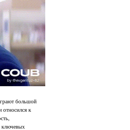
 играют большой
 относился к
сть,
к ключевых