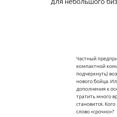
для небольшого биз
Частный предпри
компактной кома
подчеркнуть) во
нового бойца. И
дополнения к ос
тратить много в
становится. Кого
слово «срочно»?