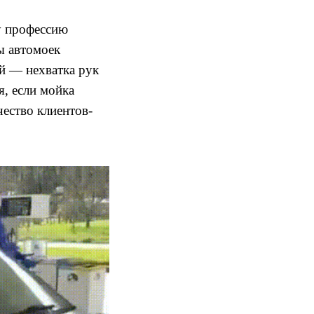
ту профессию
ы автомоек
й — нехватка рук
я, если мойка
ество клиентов-