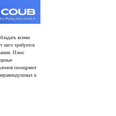
обладать всеми
т него требуется
вания. Плюс
кюрные
 салонов поощряют
и неравнодушных к