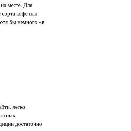
на месте. Для
 сорта кофе или
хотя бы немного «в
йти, легко
мотных
адиции достаточно