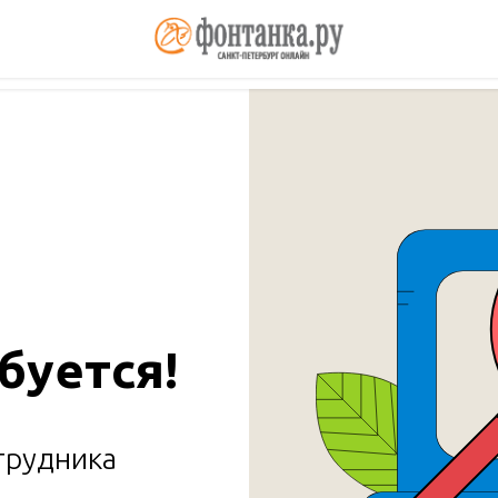
буется!
трудника