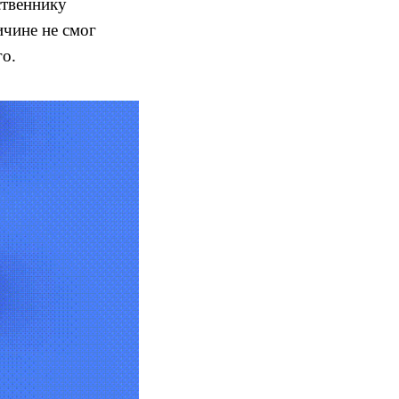
ственнику
ичине не смог
го.