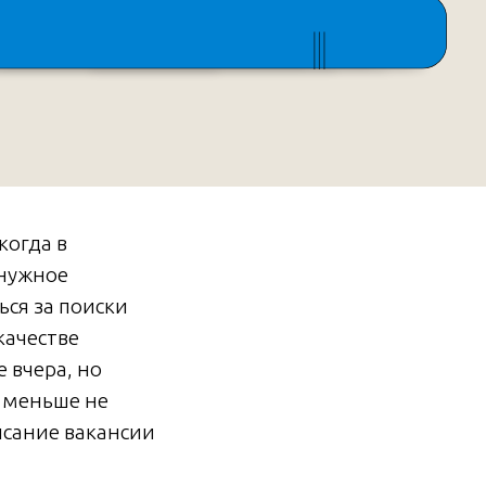
когда в
 нужное
ься за поиски
качестве
 вчера, но
ч меньше не
исание вакансии