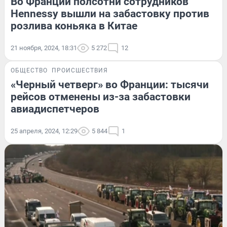
Во Франции полсотни сотрудников
Hennessy вышли на забастовку против
розлива коньяка в Китае
21 ноября, 2024, 18:31
5 272
12
ОБЩЕСТВО
ПРОИСШЕСТВИЯ
«Черный четверг» во Франции: тысячи
рейсов отменены из-за забастовки
авиадиспетчеров
25 апреля, 2024, 12:29
5 844
1