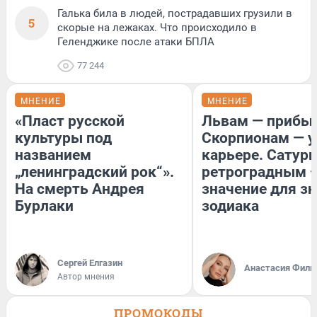
Галька била в людей, пострадавших грузили в
5
скорые на лежаках. Что происходило в
Геленджике после атаки БПЛА
77 244
МНЕНИЕ
МНЕНИЕ
«Пласт русской
Львам — прибыл
культуры под
Скорпионам — у
названием
карьере. Сатурн
„ленинградский рок“».
ретроградным 
На смерть Андрея
значение для з
Бурлаки
зодиака
Сергей Елгазин
Анастасия Фили
Автор мнения
ПРОМОКОДЫ